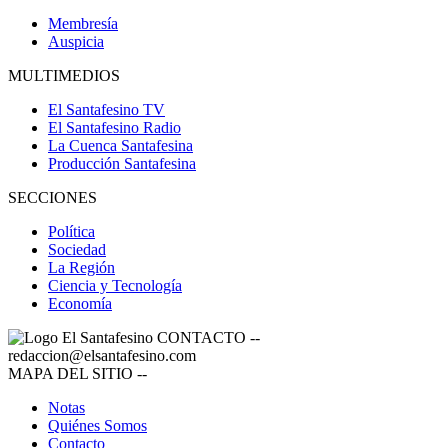
Membresía
Auspicia
MULTIMEDIOS
El Santafesino TV
El Santafesino Radio
La Cuenca Santafesina
Producción Santafesina
SECCIONES
Política
Sociedad
La Región
Ciencia y Tecnología
Economía
CONTACTO
--
redaccion@elsantafesino.com
MAPA DEL SITIO
--
Notas
Quiénes Somos
Contacto