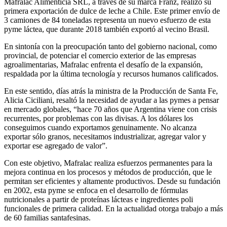
Mafralac Alimenticia SRL, a través de su marca Franz, realizó su
primera exportación de dulce de leche a Chile. Este primer envío de
3 camiones de 84 toneladas representa un nuevo esfuerzo de esta
pyme láctea, que durante 2018 también exportó al vecino Brasil.
En sintonía con la preocupación tanto del gobierno nacional, como
provincial, de potenciar el comercio exterior de las empresas
agroalimentarias, Mafralac enfrenta el desafío de la expansión,
respaldada por la última tecnología y recursos humanos calificados.
En este sentido, días atrás la ministra de la Producción de Santa Fe,
Alicia Ciciliani, resaltó la necesidad de ayudar a las pymes a pensar
en mercado globales, “hace 70 años que Argentina viene con crisis
recurrentes, por problemas con las divisas. A los dólares los
conseguimos cuando exportamos genuinamente. No alcanza
exportar sólo granos, necesitamos industrializar, agregar valor y
exportar ese agregado de valor”.
Con este objetivo, Mafralac realiza esfuerzos permanentes para la
mejora continua en los procesos y métodos de producción, que le
permitan ser eficientes y altamente productivos. Desde su fundación
en 2002, esta pyme se enfoca en el desarrollo de fórmulas
nutricionales a partir de proteínas lácteas e ingredientes poli
funcionales de primera calidad. En la actualidad otorga trabajo a más
de 60 familias santafesinas.