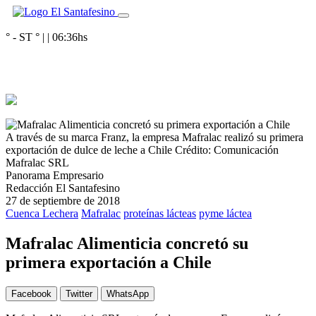
° - ST
° |
|
06:36
hs
A través de su marca Franz, la empresa Mafralac realizó su primera
exportación de dulce de leche a Chile
Crédito: Comunicación
Mafralac SRL
Panorama Empresario
Redacción El Santafesino
27 de septiembre de 2018
Cuenca Lechera
Mafralac
proteínas lácteas
pyme láctea
Mafralac Alimenticia concretó su
primera exportación a Chile
Facebook
Twitter
WhatsApp