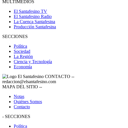
MULTIMEDIOS
El Santafesino TV
El Santafesino Radio
La Cuenca Santafesina
Producción Santafesina
SECCIONES
Política
Sociedad
La Región
Ciencia y Tecnología
Economía
CONTACTO
--
redaccion@elsantafesino.com
MAPA DEL SITIO
--
Notas
Quiénes Somos
Contacto
-
SECCIONES
Política