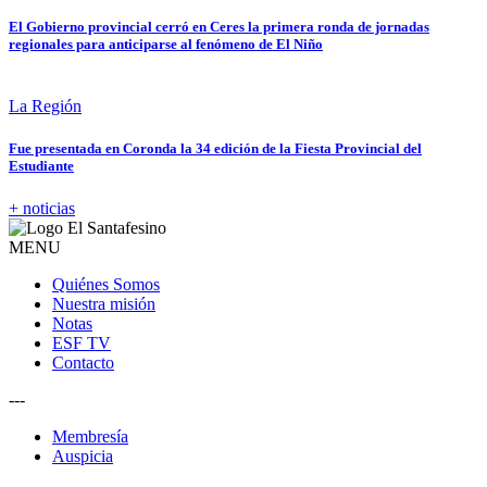
El Gobierno provincial cerró en Ceres la primera ronda de jornadas
regionales para anticiparse al fenómeno de El Niño
La Región
Fue presentada en Coronda la 34 edición de la Fiesta Provincial del
Estudiante
+ noticias
MENU
Quiénes Somos
Nuestra misión
Notas
ESF TV
Contacto
---
Membresía
Auspicia