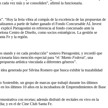
an cada vez más y se consoliden”, afirmó la funcionaria.
os”. “Hoy la feria vibra al compás de la excelencia de las propuestas de
 realizamos a partir de haber ganado el Fondo Concursable AL Invest
xplicó Pieragostini en referencia al fondo concursado ante la
lona Centro de Diseño, como socios estratégicos. La gestión se
nta Fe y la región.
os stands y en cada producción” sostuvo Pieragostini, y recordó que
ncionaria hizo mención especial para “el
‘Manto Federal’
, una
ropuesta artística vinculada a diferentes géneros”.
na idea generada por Silvina Romero que busca exhibir la trazabilidad
 Sostenible, un grupo de marcas que trabajó durante los últimos
os en los últimos 10 años en la incubadora de Emprendimientos de Base
emostrativa con recetas; además disfrutó de recitales en vivo en la
dia; y en el de Cine Club Santa Fe.