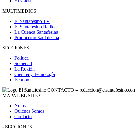
Auspicia
MULTIMEDIOS
El Santafesino TV
El Santafesino Radio
La Cuenca Santafesina
Producción Santafesina
SECCIONES
Política
Sociedad
La Región
Ciencia y Tecnología
Economía
CONTACTO
--
redaccion@elsantafesino.co
MAPA DEL SITIO
--
Notas
Quiénes Somos
Contacto
-
SECCIONES