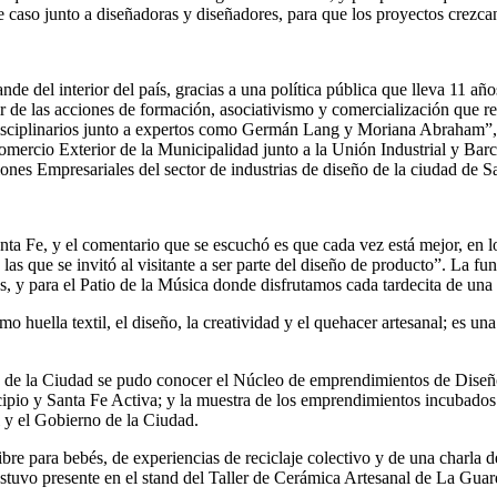
este caso junto a diseñadoras y diseñadores, para que los proyectos crezc
ande del interior del país, gracias a una política pública que lleva 11 añ
artir de las acciones de formación, asociativismo y comercialización que
disciplinarios junto a expertos como Germán Lang y Moriana Abraham”, e
rcio Exterior de la Municipalidad junto a la Unión Industrial y Barce
es Empresariales del sector de industrias de diseño de la ciudad de Sa
ta Fe, y el comentario que se escuchó es que cada vez está mejor, en l
as que se invitó al visitante a ser parte del diseño de producto”. La fu
 y para el Patio de la Música donde disfrutamos cada tardecita de una p
o huella textil, el diseño, la creatividad y el quehacer artesanal; es u
 de la Ciudad se pudo conocer el Núcleo de emprendimientos de Diseño
nicipio y Santa Fe Activa; y la muestra de los emprendimientos incubad
l y el Gobierno de la Ciudad.
libre para bebés, de experiencias de reciclaje colectivo y de una charla d
estuvo presente en el stand del Taller de Cerámica Artesanal de La Guar