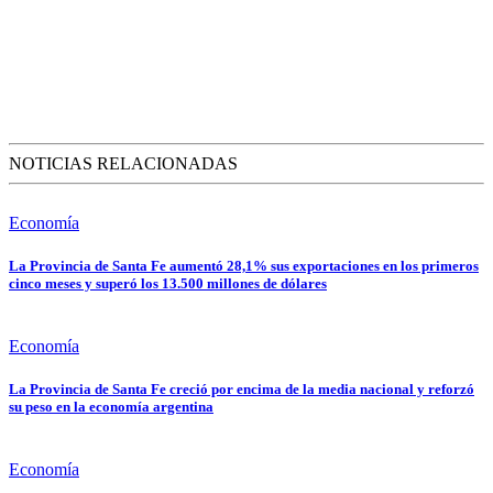
NOTICIAS RELACIONADAS
Economía
La Provincia de Santa Fe aumentó 28,1% sus exportaciones en los primeros
cinco meses y superó los 13.500 millones de dólares
Economía
La Provincia de Santa Fe creció por encima de la media nacional y reforzó
su peso en la economía argentina
Economía