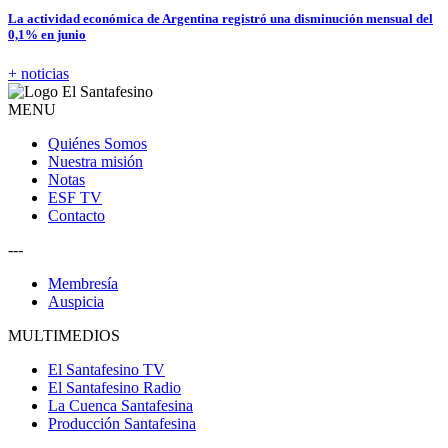
La actividad económica de Argentina registró una disminución mensual del
0,1% en junio
+ noticias
MENU
Quiénes Somos
Nuestra misión
Notas
ESF TV
Contacto
---
Membresía
Auspicia
MULTIMEDIOS
El Santafesino TV
El Santafesino Radio
La Cuenca Santafesina
Producción Santafesina