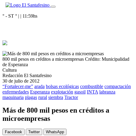
° - ST
° |
|
11:59
hs
800 mil pesos en créditos a microempresas
Crédito: Municipalidad
de Esperanza
Cultura
Redacción El Santafesino
30 de julio de 2012
“Fortalecer-me”
arada
bolsas ecológicas
combustible
compactación
enfermedades
Esperanza
explotación
gasoil
INTA
labranza
maquinaria
plagas
rural
siembra
Tractor
Más de 800 mil pesos en créditos a
microempresas
Facebook
Twitter
WhatsApp