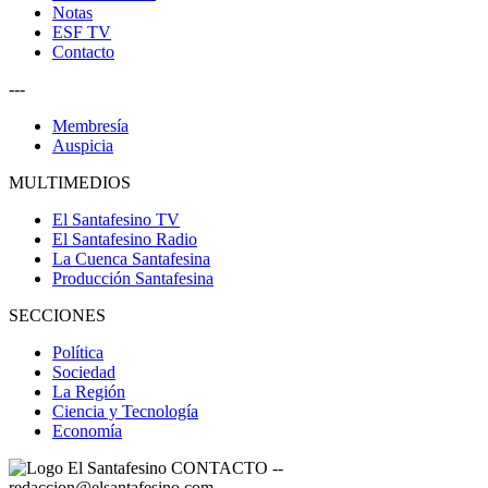
Notas
ESF TV
Contacto
---
Membresía
Auspicia
MULTIMEDIOS
El Santafesino TV
El Santafesino Radio
La Cuenca Santafesina
Producción Santafesina
SECCIONES
Política
Sociedad
La Región
Ciencia y Tecnología
Economía
CONTACTO
--
redaccion@elsantafesino.com