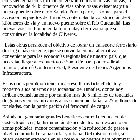
consisten en la construcción de 20 kilómetros de trazas nuevas, la
renovación de 44 kilómetros de vías sobre trazas existentes y un
nuevo puente sobre el río Salado. Por su parte, las obras para el
acceso a los puertos de Timbúes contemplan la construcción de 9
kilómetros de vía y un nuevo puente sobre el Río Carcarañá. Las
nuevas vías confluirán en la futura playa ferroviaria que se
construirá en la localidad de Oliveros.
“Estas obras persiguen el objetivo de lograr un transporte ferroviario
de carga más eficiente, que se convierta en una alternativa
conveniente para las economías regionales de nuestro país, que
necesitan llegar a los puertos de Santa Fe para poder salir al
mundo”, afirmó Guillermo Fiad, Presidente de Trenes Argentinos
Infraestructura.
Estas obras permitirán tener un acceso ferroviario eficiente y
moderno a los puertos de la localidad de Timbúes, donde hoy
arriban exclusivamente por camión más de 5 millones de toneladas
de granos y en los próximos años se incrementarían a 25 millones de
toneladas, con la participación del ferrocarril de cargas.
Asimismo, generarán grandes beneficios como la reducción de
costos logísticos, la disminución de accidentes por descarrilo en
zonas pobladas, menor contaminación y la reducción de pasos a
nivel mejorando la trama social y urbana. Del mismo modo, se
busca generar eficiencia en el acceso a los puertos para optimizar la