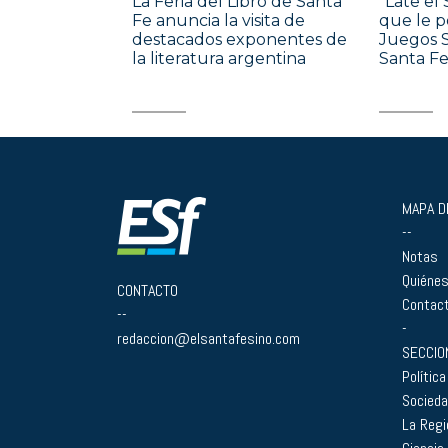
La Feria del Libro de Santa
“Late el 
Fe anuncia la visita de
que le p
destacados exponentes de
Juegos 
la literatura argentina
Santa F
MAPA DE
--
Notas
Quiéne
CONTACTO
Contac
--
-
redaccion@elsantafesino.com
SECCIO
Política
Socied
La Regi