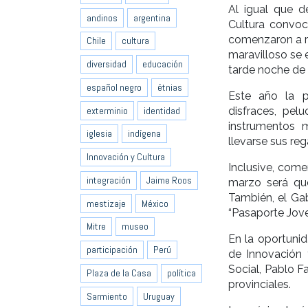
Al igual que d
andinos
argentina
Cultura convoc
comenzaron a re
Chile
cultura
maravilloso se 
diversidad
educación
tarde noche de f
español negro
étnias
Este año la p
exterminio
identidad
disfraces, pel
instrumentos 
iglesia
indígena
llevarse sus reg
Innovación y Cultura
Inclusive, com
integración
Jaime Roos
marzo será qu
También, el Gab
mestizaje
México
“Pasaporte Jove
Mitre
museo
En la oportunid
participación
Perú
de Innovación 
Social, Pablo Fa
Plaza de la Casa
política
provinciales.
Sarmiento
Uruguay