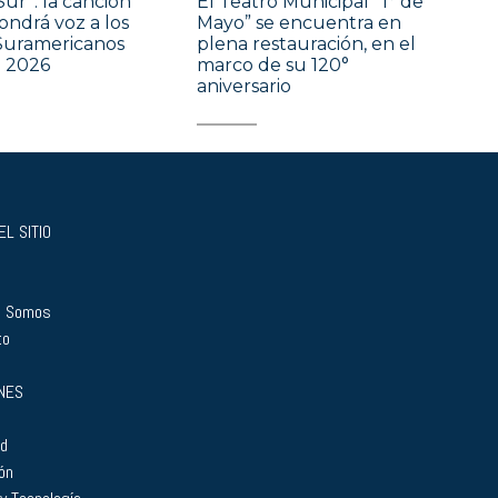
Sur”: la canción
El Teatro Municipal “1° de
ondrá voz a los
Mayo” se encuentra en
Suramericanos
plena restauración, en el
e 2026
marco de su 120°
aniversario
L SITIO
s Somos
to
NES
ad
ón