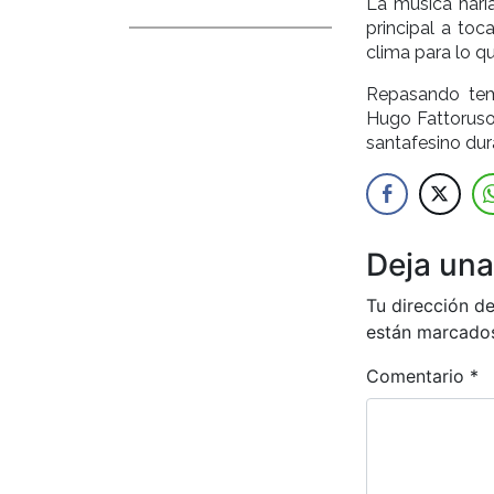
La música harí
principal a toca
clima para lo q
Repasando tem
Hugo Fattoruso 
santafesino dur
Deja una
Tu dirección de
están marcado
Comentario
*