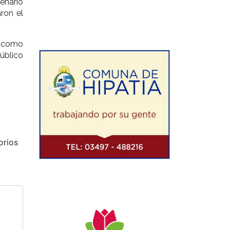
enario
aron el
s como
úblico
orios