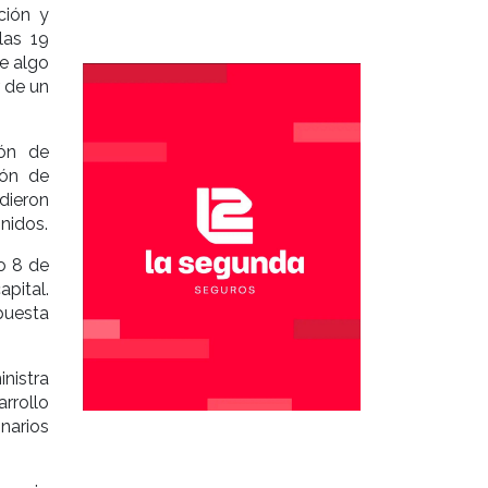
ción y
las 19
e algo
r de un
ión de
ión de
dieron
onidos.
o 8 de
pital.
puesta
nistra
rrollo
onarios