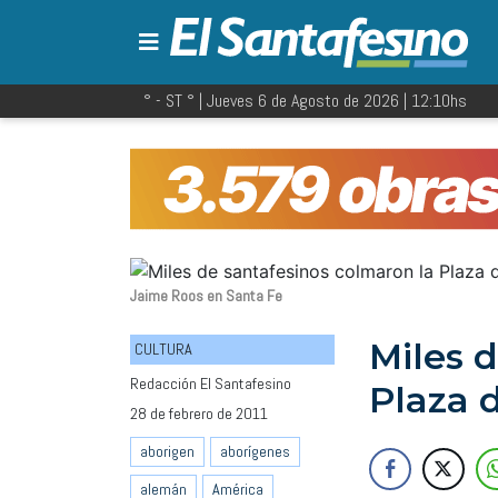
° - ST
° |
Jueves 6 de Agosto de 2026
|
12:10
hs
Jaime Roos en Santa Fe
Miles 
CULTURA
Redacción El Santafesino
Plaza 
28 de febrero de 2011
aborigen
aborígenes
alemán
América