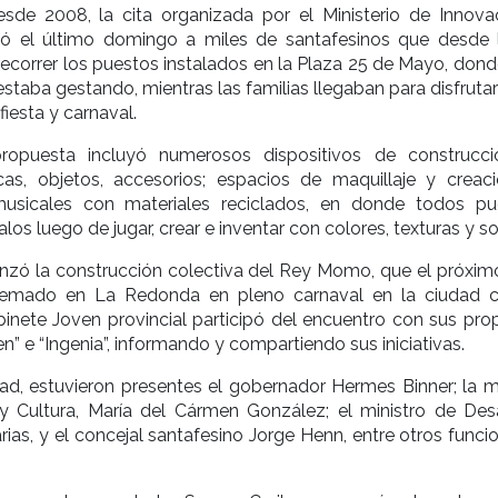
esde 2008, la cita organizada por el Ministerio de Innova
ó el último domingo a miles de santafesinos que desde 
correr los puestos instalados en la Plaza 25 de Mayo, dond
estaba gestando, mientras las familias llegaban para disfruta
iesta y carnaval.
ropuesta incluyó numerosos dispositivos de construcc
ucas, objetos, accesorios; espacios de maquillaje y creac
musicales con materiales reciclados, en donde todos pu
alos luego de jugar, crear e inventar con colores, texturas y s
enzó la construcción colectiva del Rey Momo, que el próxim
emado en La Redonda en pleno carnaval en la ciudad ca
inete Joven provincial participó del encuentro con sus pro
n” e “Ingenia”, informando y compartiendo sus iniciativas.
ad, estuvieron presentes el gobernador Hermes Binner; la mi
y Cultura, María del Cármen González; el ministro de Desa
rias, y el concejal santafesino Jorge Henn, entre otros funci