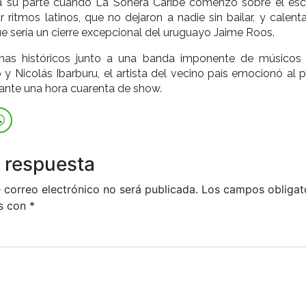
a su parte cuando La Sonera Caribe comenzó sobre el esc
r ritmos latinos, que no dejaron a nadie sin bailar, y calent
ue sería un cierre excepcional del uruguayo Jaime Roos.
as históricos junto a una banda imponente de músico
y Nicolás Ibarburu, el artista del vecino país emocionó al p
ante una hora cuarenta de show.
 respuesta
 correo electrónico no será publicada.
Los campos obligat
s con
*