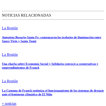
NOTICIAS RELACIONADAS
La Región
Autopista Rosario-Santa Fe: comenzaron los trabajos de iluminación entre
Sauce Viejo y Santo Tomé
La Región
Una charla sobre Economía Social y Solidaria convocó a cooperativas y
emprendimientos de Franck
La Región
La Comuna de Franck optimiza el funcionamiento de los sistemas de drenaje
ante el fenómeno climático de El Niño
+ noticias