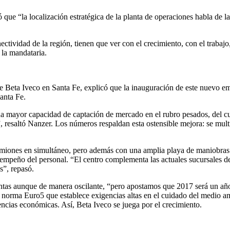
que “la localización estratégica de la planta de operaciones habla de l
ectividad de la región, tienen que ver con el crecimiento, con el trab
 la mandataria.
de Beta Iveco en Santa Fe, explicó que la inauguración de este nuevo em
anta Fe.
na mayor capacidad de captación de mercado en el rubro pesados, del cu
, resaltó Nanzer. Los números respaldan esta ostensible mejora: se multip
camiones en simultáneo, pero además con una amplia playa de maniobras 
empeño del personal. “El centro complementa las actuales sucursales 
s”, repasó.
ntas aunque de manera oscilante, “pero apostamos que 2017 será un año
o norma Euro5 que establece exigencias altas en el cuidado del medio 
ncias económicas. Así, Beta Iveco se juega por el crecimiento.