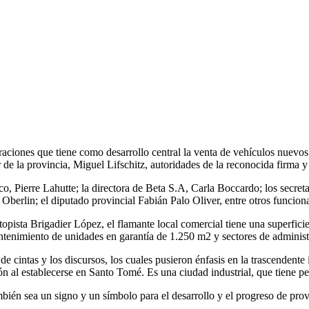
iones que tiene como desarrollo central la venta de vehículos nuevos 
r de la provincia, Miguel Lifschitz, autoridades de la reconocida firma
co, Pierre Lahutte; la directora de Beta S.A, Carla Boccardo; los secre
Oberlin; el diputado provincial Fabián Palo Oliver, entre otros funcion
topista Brigadier López, el flamante local comercial tiene una superfic
ntenimiento de unidades en garantía de 1.250 m2 y sectores de administr
e cintas y los discursos, los cuales pusieron énfasis en la trascendente 
ón al establecerse en Santo Tomé. Es una ciudad industrial, que tiene 
mbién sea un signo y un símbolo para el desarrollo y el progreso de prov