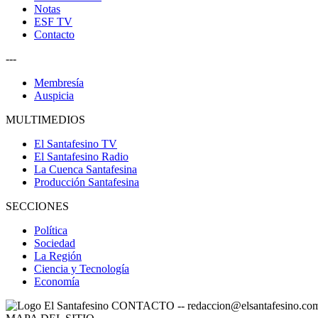
Notas
ESF TV
Contacto
---
Membresía
Auspicia
MULTIMEDIOS
El Santafesino TV
El Santafesino Radio
La Cuenca Santafesina
Producción Santafesina
SECCIONES
Política
Sociedad
La Región
Ciencia y Tecnología
Economía
CONTACTO
--
redaccion@elsantafesino.co