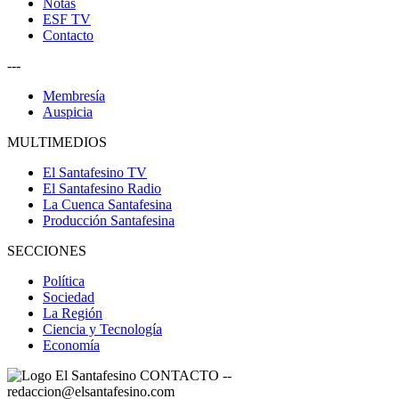
Notas
ESF TV
Contacto
---
Membresía
Auspicia
MULTIMEDIOS
El Santafesino TV
El Santafesino Radio
La Cuenca Santafesina
Producción Santafesina
SECCIONES
Política
Sociedad
La Región
Ciencia y Tecnología
Economía
CONTACTO
--
redaccion@elsantafesino.com