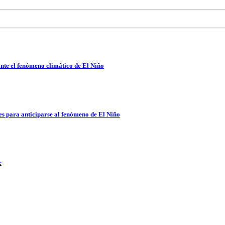
nte el fenómeno climático de El Niño
es para anticiparse al fenómeno de El Niño
e