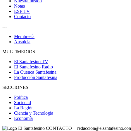
Nuestra misión
Notas
ESF TV
Contacto
---
Membresía
Auspicia
MULTIMEDIOS
El Santafesino TV
El Santafesino Radio
La Cuenca Santafesina
Producción Santafesina
SECCIONES
Política
Sociedad
La Región
Ciencia y Tecnología
Economía
CONTACTO
--
redaccion@elsantafesino.co