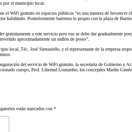
 por el municipio local.
e el WiFi gratuito en espacios públicos “es una manera de favorecer el
ector habilitado. Posteriormente haremos lo propio con la plaza de Barri
er gratuitamente a este servicio pero eso se debe dar gradualmente por
 invertido aproximadamente un millón de pesos”.
o local, Téc. José Simoniello, y el representante de la empresa respon
lumnos.
auguración del servicio de WiFi gratuito, la secretaria de Gobierno y 
ncionado cuerpo, Prof. Libertad Lostumbo; los concejales Martín Gimé
gatorios están marcados con
*