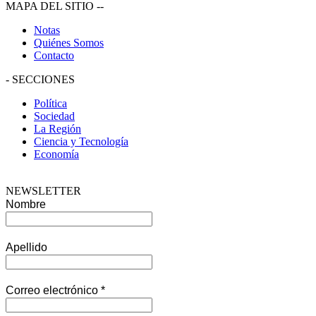
MAPA DEL SITIO
--
Notas
Quiénes Somos
Contacto
-
SECCIONES
Política
Sociedad
La Región
Ciencia y Tecnología
Economía
NEWSLETTER
Nombre
Apellido
Correo electrónico
*