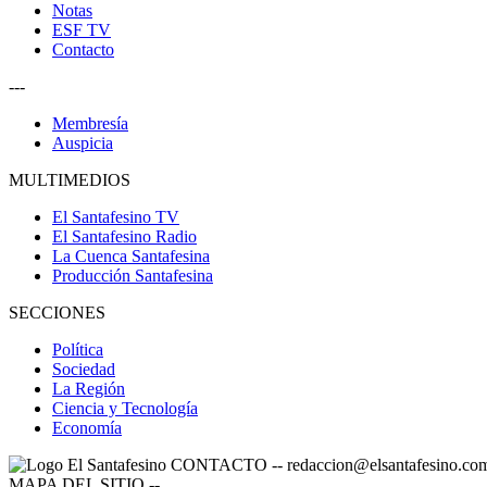
Notas
ESF TV
Contacto
---
Membresía
Auspicia
MULTIMEDIOS
El Santafesino TV
El Santafesino Radio
La Cuenca Santafesina
Producción Santafesina
SECCIONES
Política
Sociedad
La Región
Ciencia y Tecnología
Economía
CONTACTO
--
redaccion@elsantafesino.co
MAPA DEL SITIO
--