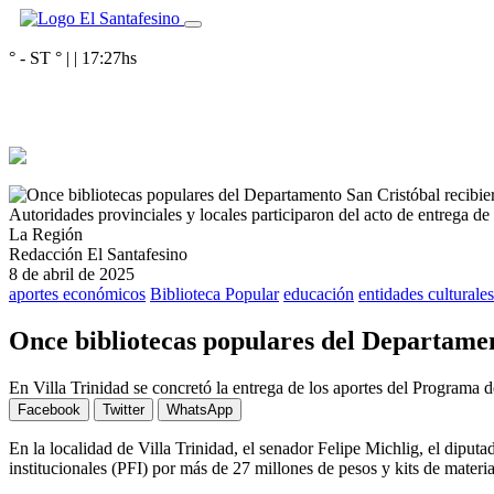
° - ST
° |
|
17:27
hs
Autoridades provinciales y locales participaron del acto de entrega de a
La Región
Redacción El Santafesino
8 de abril de 2025
aportes económicos
Biblioteca Popular
educación
entidades culturales
Once bibliotecas populares del Departament
En Villa Trinidad se concretó la entrega de los aportes del Programa 
Facebook
Twitter
WhatsApp
En la localidad de Villa Trinidad, el senador Felipe Michlig, el dipu
institucionales (PFI) por más de 27 millones de pesos y kits de materi