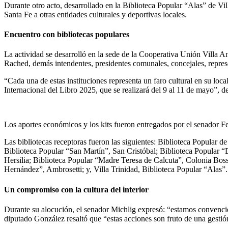
Durante otro acto, desarrollado en la Biblioteca Popular “Alas” de Vi
Santa Fe a otras entidades culturales y deportivas locales.
Encuentro con bibliotecas populares
La actividad se desarrolló en la sede de la Cooperativa Unión Villa A
Rached, demás intendentes, presidentes comunales, concejales, repres
“Cada una de estas instituciones representa un faro cultural en su loc
Internacional del Libro 2025, que se realizará del 9 al 11 de mayo”, d
Los aportes económicos y los kits fueron entregados por el senador Fe
Las bibliotecas receptoras fueron las siguientes: Biblioteca Popular
Biblioteca Popular “San Martín”, San Cristóbal; Biblioteca Popular 
Hersilia; Biblioteca Popular “Madre Teresa de Calcuta”, Colonia Boss
Hernández”, Ambrosetti; y, Villa Trinidad, Biblioteca Popular “Alas”.
Un compromiso con la cultura del interior
Durante su alocución, el senador Michlig expresó: “estamos convencidos
diputado González resaltó que “estas acciones son fruto de una gestió