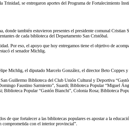
lla Trinidad, se entregaron aportes del Programa de Fortalecimiento In
na, donde también estuvieron presentes el presidente comunal Cristian S
entantes de cada biblioteca del Departamento San Cristóbal.
alidad. Por eso, el apoyo que hoy entregamos tiene el objetivo de acompa
estacó el senador Michlig.
lipe Michlig, el diputado Marcelo González, el director Beto Coppes y 
 de San Guillermo Biblioteca del Club Unión Cultural y Deportiva “Gas
“Domingo Faustino Sarmiento”, Suardi; Biblioteca Popular “Miguel Ánge
i; Biblioteca Popular “Gastón Bianchi”, Colonia Rosa; Biblioteca Popu
 de que fortalecer a las bibliotecas populares es apostar a la educación
n comprometida con el interior provincial”.