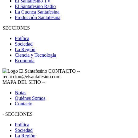
El Santafesino TV
El Santafesino Radio
La Cuenca Santafesina
Producción Santafesina
SECCIONES
Política
Sociedad
La Región
Ciencia y Tecnología
Economía
CONTACTO
--
redaccion@elsantafesino.com
MAPA DEL SITIO
--
Notas
Quiénes Somos
Contacto
-
SECCIONES
Política
Sociedad
La Región