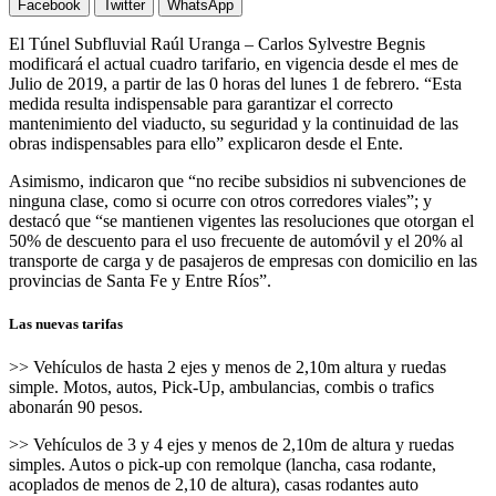
Facebook
Twitter
WhatsApp
El Túnel Subfluvial Raúl Uranga – Carlos Sylvestre Begnis
modificará el actual cuadro tarifario, en vigencia desde el mes de
Julio de 2019, a partir de las 0 horas del lunes 1 de febrero. “Esta
medida resulta indispensable para garantizar el correcto
mantenimiento del viaducto, su seguridad y la continuidad de las
obras indispensables para ello” explicaron desde el Ente.
Asimismo, indicaron que “no recibe subsidios ni subvenciones de
ninguna clase, como si ocurre con otros corredores viales”; y
destacó que “se mantienen vigentes las resoluciones que otorgan el
50% de descuento para el uso frecuente de automóvil y el 20% al
transporte de carga y de pasajeros de empresas con domicilio en las
provincias de Santa Fe y Entre Ríos”.
Las nuevas tarifas
>> Vehículos de hasta 2 ejes y menos de 2,10m altura y ruedas
simple. Motos, autos, Pick-Up, ambulancias, combis o trafics
abonarán 90 pesos.
>> Vehículos de 3 y 4 ejes y menos de 2,10m de altura y ruedas
simples. Autos o pick-up con remolque (lancha, casa rodante,
acoplados de menos de 2,10 de altura), casas rodantes auto