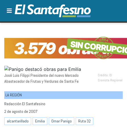
José Luis Filippi Presidente del nuevo Mercado
Crédito: El
Cronista Regional
Abastecedor de Frutas y Verduras de Santa Fe
LA REGIÓN
Redacción El Santafesino
2 de agosto de 2007
alcantarillado
Emilia
Omar Panigo
Ruta 32