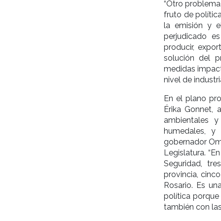
“Otro problema 
fruto de polít
la emisión y e
perjudicado e
producir, expo
solución del 
medidas impact
nivel de industri
En el plano pro
Érika Gonnet, 
ambientales y
humedales, y 
gobernador Omar 
Legislatura. “E
Seguridad, tre
provincia, cinco
Rosario. Es un
política porque
también con las 