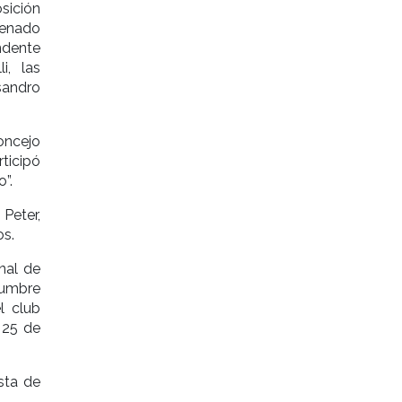
sición
Venado
ndente
i, las
sandro
oncejo
rticipó
”.
Peter,
os.
nal de
Cumbre
l club
 25 de
esta de