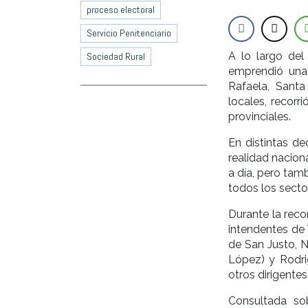
proceso electoral
Servicio Penitenciario
A lo largo del
Sociedad Rural
emprendió una 
Rafaela, Sant
locales, recorr
provinciales.
En distintas de
realidad naciona
a día, pero tam
todos los sector
Durante la reco
intendentes de 
de San Justo, N
López) y Rodrig
otros dirigentes
Consultada sob