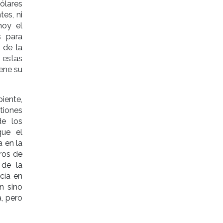
ólares
es, ni
hoy el
s para
 de la
 estas
ene su
iente,
tiones
de los
que el
a en la
ros de
 de la
icía en
n sino
a, pero