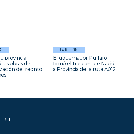
A
LA REGIÓN
o provincial
El gobernador Pullaro
 las obras de
firmó el traspaso de Nación
ación del recinto
a Provincia de la ruta A012
nes
L SITIO