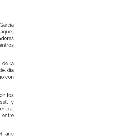
García
aquel,
adores
entros
s de la
del día
ogo con
con los
lli; y
eneral
 entre
el año