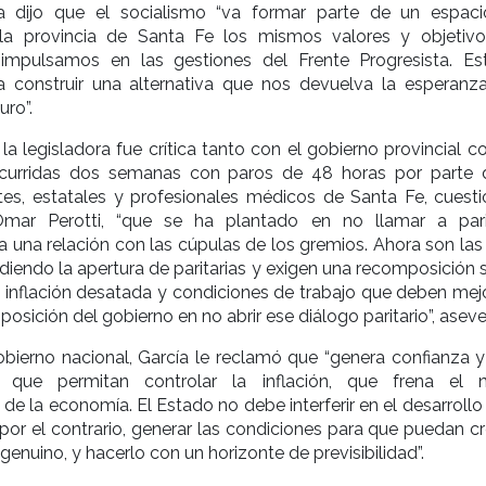
ía dijo que el socialismo “va formar parte de un espac
 la provincia de Santa Fe los mismos valores y objetiv
impulsamos en las gestiones del Frente Progresista. E
a construir una alternativa que nos devuelva la esperanz
uro”.
 la legisladora fue crítica tanto con el gobierno provincial 
scurridas dos semanas con paros de 48 horas por parte 
es, estatales y profesionales médicos de Santa Fe, cuesti
mar Perotti, “que se ha plantado en no llamar a parit
una relación con las cúpulas de los gremios. Ahora son las
diendo la apertura de paritarias y exigen una recomposición s
inflación desatada y condiciones de trabajo que deben mejo
 posición del gobierno en no abrir ese diálogo paritario”, aseve
obierno nacional, García le reclamó que “genera confianza 
s que permitan controlar la inflación, que frena el 
de la economía. El Estado no debe interferir en el desarrollo
por el contrario, generar las condiciones para que puedan cr
genuino, y hacerlo con un horizonte de previsibilidad”.