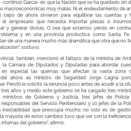
-continuó García- es que la Nación que se ha quedado sin d
icas macroeconómicas muy malas. Ni el endeudamiento de ant
l cepo de ahora sirvieron para equilibrar las cuentas y 
s el empresario que necesita importar piezas o insumo
rtar y generar divisas. O sea que estamos yendo en contra
problema y en una provincia productiva como Santa Fe,
an de una manera mucho más dramática que otra que no ti
alización”, sostuvo.
vincial, también, mencionó el faltazo de la ministra de Amb
a la Cámara de Diputados y Diputadas para abordar cues
 en especial las quemas que afectan la vasta zona 
del ahora ex ministro de Seguridad Jorge Lagna por
Perotti le solicitó la renuncia poco antes de acudir a la cit
n tres años y medio este gobierno se ha cargado tres minist
s ministros de Gobierno y Justicia, tres jefes de Policía
 responsables del Servicio Penitenciario y 10 jefes de la Pol
a inestabilidad que preocupa mucho; no solo es de gestió
 la mayoría de estos cambios tuvo que ver con la ineficienci
internas del gobierno”, afirmó.