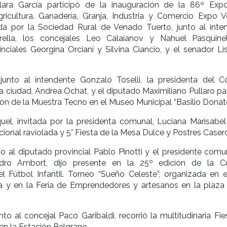
ara García participó de la inauguración de la 86º Expo
ricultura, Ganadería, Granja, Industria y Comercio Expo 
da por la Sociedad Rural de Venado Tuerto, junto al inte
ella, los concejales Leo Calaianov y Nahuel Pasquinell
nciales Georgina Orciani y Silvina Ciancio, y el senador Li
junto al intendente Gonzalo Toselli, la presidenta del C
a ciudad, Andrea Ochat, y el diputado Maximiliano Pullaro pa
ión de la Muestra Tecno en el Museo Municipal “Basilio Donato
el, invitada por la presidenta comunal, Luciana Marisabel 
dicional raviolada y 5° Fiesta de la Mesa Dulce y Postres Caser
to al diputado provincial Pablo Pinotti y el presidente comu
ndro Ambort, dijo presente en la 25º edición de la 
el Fútbol Infantil. Torneo “Sueño Celeste”, organizada en e
la y en la Feria de Emprendedores y artesanos en la plaza
nto al concejal Paco Garibaldi, recorrió la multitudinaria Fi
en la Estación Belgrano.