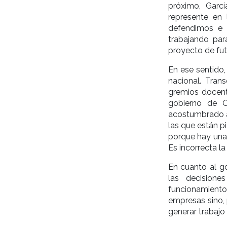
próximo, Garc
represente en
defendimos e 
trabajando par
proyecto de fut
En ese sentido,
nacional. Tran
gremios docent
gobierno de O
acostumbrado a 
las que están pi
porque hay una 
Es incorrecta la
En cuanto al g
las decisione
funcionamiento 
empresas sino, 
generar trabajo 