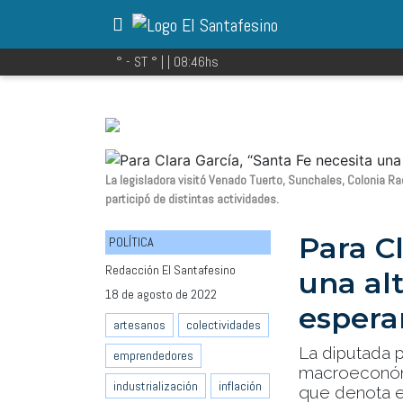
° - ST
° |
|
08:46
hs
La legisladora visitó Venado Tuerto, Sunchales, Colonia Ra
participó de distintas actividades.
Para Cl
POLÍTICA
Redacción El Santafesino
una al
18 de agosto de 2022
espera
artesanos
colectividades
La diputada p
emprendedores
macroeconómic
industrialización
inflación
que denota el