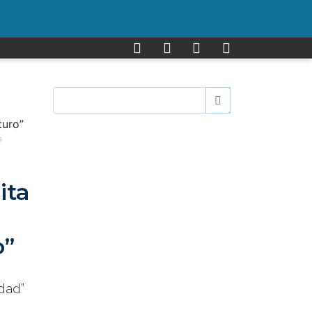
s
ita
o”
dad”