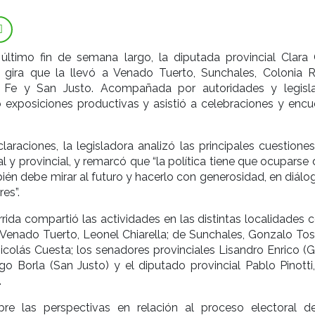
 último fin de semana largo, la diputada provincial Clara 
gira que la llevó a Venado Tuerto, Sunchales, Colonia R
a Fe y San Justo. Acompañada por autoridades y legisl
ió exposiciones productivas y asistió a celebraciones y encu
claraciones, la legisladora analizó las principales cuestione
l y provincial, y remarcó que “la política tiene que ocuparse 
bién debe mirar al futuro y hacerlo con generosidad, en diál
es”.
rrida compartió las actividades en las distintas localidades 
Venado Tuerto, Leonel Chiarella; de Sunchales, Gonzalo Tosse
icolás Cuesta; los senadores provinciales Lisandro Enrico (G
o Borla (San Justo) y el diputado provincial Pablo Pinotti,
.
re las perspectivas en relación al proceso electoral d