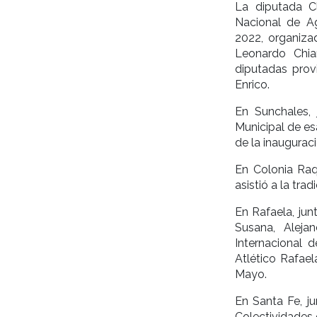
La diputada Cl
Nacional de Ag
2022, organiza
Leonardo Chiar
diputadas provi
Enrico.
En Sunchales, 
Municipal de es
de la inaugurac
En Colonia Raqu
asistió a la tra
En Rafaela, jun
Susana, Aleja
Internacional d
Atlético Rafae
Mayo.
En Santa Fe, ju
Colectividades 