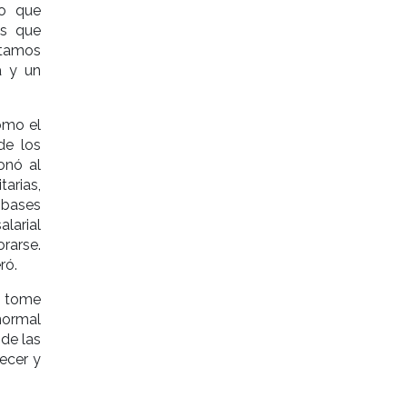
io que
os que
stamos
a y un
como el
de los
onó al
arias,
 bases
alarial
rarse.
ró.
y tome
normal
 de las
ecer y