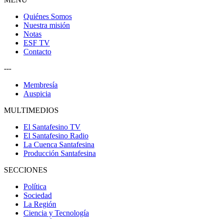
Quiénes Somos
Nuestra misión
Notas
ESF TV
Contacto
---
Membresía
Auspicia
MULTIMEDIOS
El Santafesino TV
El Santafesino Radio
La Cuenca Santafesina
Producción Santafesina
SECCIONES
Política
Sociedad
La Región
Ciencia y Tecnología