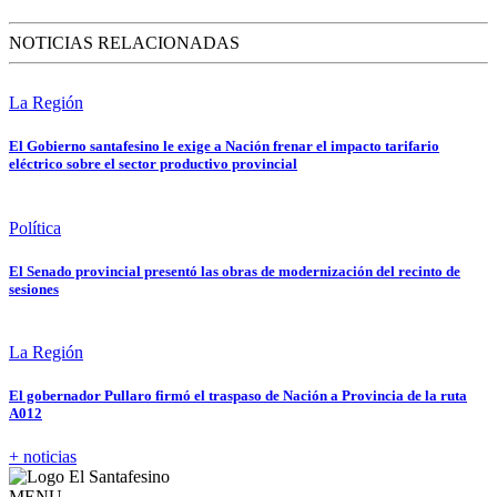
NOTICIAS RELACIONADAS
La Región
El Gobierno santafesino le exige a Nación frenar el impacto tarifario
eléctrico sobre el sector productivo provincial
Política
El Senado provincial presentó las obras de modernización del recinto de
sesiones
La Región
El gobernador Pullaro firmó el traspaso de Nación a Provincia de la ruta
A012
+ noticias
MENU