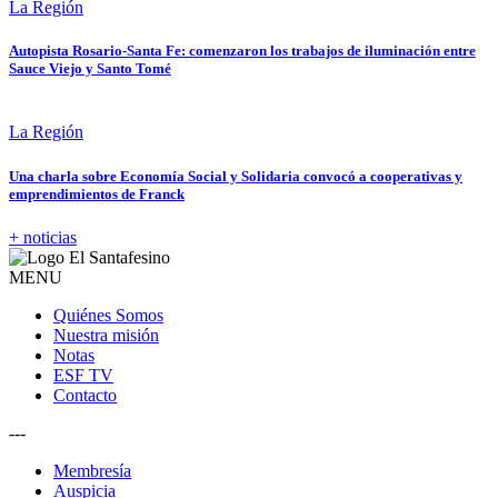
La Región
Autopista Rosario-Santa Fe: comenzaron los trabajos de iluminación entre
Sauce Viejo y Santo Tomé
La Región
Una charla sobre Economía Social y Solidaria convocó a cooperativas y
emprendimientos de Franck
+ noticias
MENU
Quiénes Somos
Nuestra misión
Notas
ESF TV
Contacto
---
Membresía
Auspicia