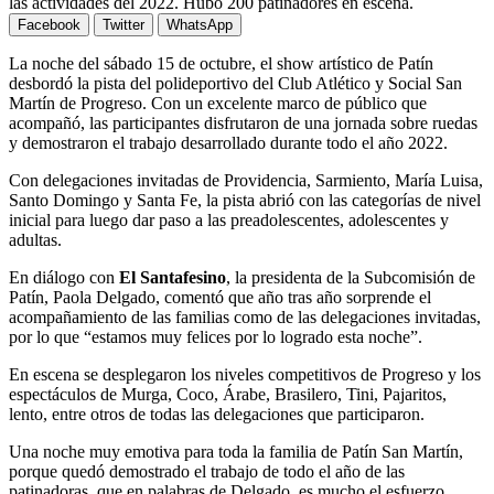
las actividades del 2022. Hubo 200 patinadores en escena.
Facebook
Twitter
WhatsApp
La noche del sábado 15 de octubre, el show artístico de Patín
desbordó la pista del polideportivo del Club Atlético y Social San
Martín de Progreso. Con un excelente marco de público que
acompañó, las participantes disfrutaron de una jornada sobre ruedas
y demostraron el trabajo desarrollado durante todo el año 2022.
Con delegaciones invitadas de Providencia, Sarmiento, María Luisa,
Santo Domingo y Santa Fe, la pista abrió con las categorías de nivel
inicial para luego dar paso a las preadolescentes, adolescentes y
adultas.
En diálogo con
El Santafesino
, la presidenta de la Subcomisión de
Patín, Paola Delgado, comentó que año tras año sorprende el
acompañamiento de las familias como de las delegaciones invitadas,
por lo que “estamos muy felices por lo logrado esta noche”.
En escena se desplegaron los niveles competitivos de Progreso y los
espectáculos de Murga, Coco, Árabe, Brasilero, Tini, Pajaritos,
lento, entre otros de todas las delegaciones que participaron.
Una noche muy emotiva para toda la familia de Patín San Martín,
porque quedó demostrado el trabajo de todo el año de las
patinadoras, que en palabras de Delgado, es mucho el esfuerzo,