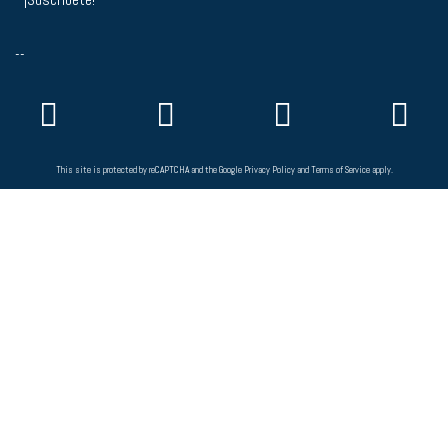
--
This site is protected by reCAPTCHA and the Google
Privacy Policy
and
Terms of Service
apply.