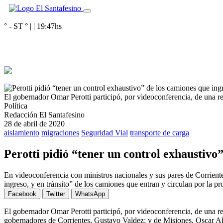
° - ST
° |
|
19:47
hs
El gobernador Omar Perotti participó, por videoconferencia, de una r
Política
Redacción El Santafesino
28 de abril de 2020
aislamiento
migraciones
Seguridad Vial
transporte de carga
Perotti pidió “tener un control exhaustivo”
En videoconferencia con ministros nacionales y sus pares de Corriente
ingreso, y en tránsito” de los camiones que entran y circulan por la pro
Facebook
Twitter
WhatsApp
El gobernador Omar Perotti participó, por videoconferencia, de una re
gobernadores de Corrientes, Gustavo Valdez; y de Misiones, Oscar Ahua