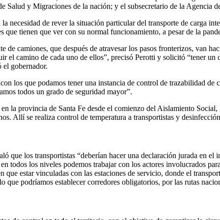
 de Salud y Migraciones de la nación; y el subsecretario de la Agencia 
a necesidad de rever la situación particular del transporte de carga int
des que tienen que ver con su normal funcionamiento, a pesar de la pand
te de camiones, que después de atravesar los pasos fronterizos, van haci
 el camino de cada uno de ellos”, precisó Perotti y solicitó “tener un c
 el gobernador.
con los que podamos tener una instancia de control de trazabilidad de c
aríamos todos un grado de seguridad mayor”.
os en la provincia de Santa Fe desde el comienzo del Aislamiento Social
nos. Allí se realiza control de temperatura a transportistas y desinfecció
ló que los transportistas “deberían hacer una declaración jurada en el in
en todos los niveles podemos trabajar con los actores involucrados par
 que estar vinculadas con las estaciones de servicio, donde el transport
 lo que podríamos establecer corredores obligatorios, por las rutas naci