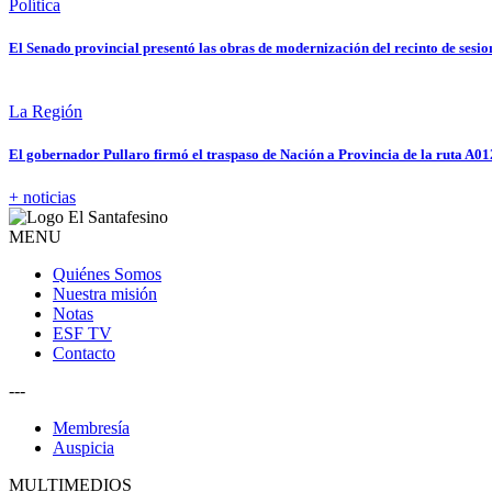
Política
El Senado provincial presentó las obras de modernización del recinto de sesio
La Región
El gobernador Pullaro firmó el traspaso de Nación a Provincia de la ruta A01
+ noticias
MENU
Quiénes Somos
Nuestra misión
Notas
ESF TV
Contacto
---
Membresía
Auspicia
MULTIMEDIOS