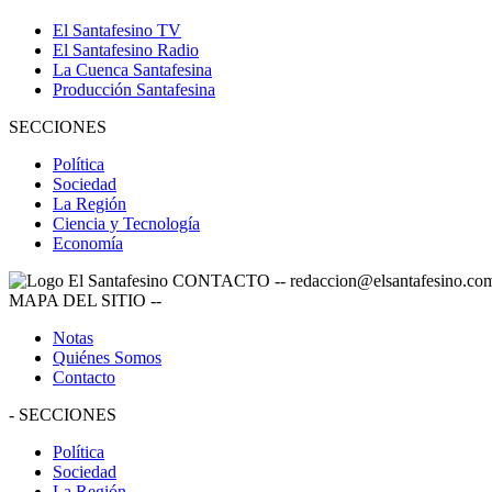
El Santafesino TV
El Santafesino Radio
La Cuenca Santafesina
Producción Santafesina
SECCIONES
Política
Sociedad
La Región
Ciencia y Tecnología
Economía
CONTACTO
--
redaccion@elsantafesino.co
MAPA DEL SITIO
--
Notas
Quiénes Somos
Contacto
-
SECCIONES
Política
Sociedad
La Región