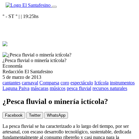
° - ST
° |
|
19:25
hs
¿Pesca fluvial o minería ictícola?
Economía
Redacción El Santafesino
5 de marzo de 2013
cantantes
carnaval
Comparsa
coro
espectáculo
Ictícola
instrumentos
Laguna Paiva
máscaras
músicos
pesca fluvial
recursos naturales
¿Pesca fluvial o minería ictícola?
Facebook
Twitter
WhatsApp
La pesca fluvial se ha caracterizado a lo largo del tiempo, por ser
artesanal, con escaso desarrollo tecnológico, sustentable, dedicada
fundamentalmente al consumo ribereño y casi nunca para la