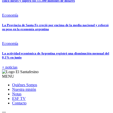
cinco meses y superó los 13.500 millones de dólares
Economía
La Provincia de Santa Fe creció por encima de la media nacional y reforzó
su peso en la economía argentina
Economía
La actividad económica de Argentina registró una disminución mensual del
0,1% en junio
+ noticias
MENU
Quiénes Somos
Nuestra misión
Notas
ESF TV
Contacto
---