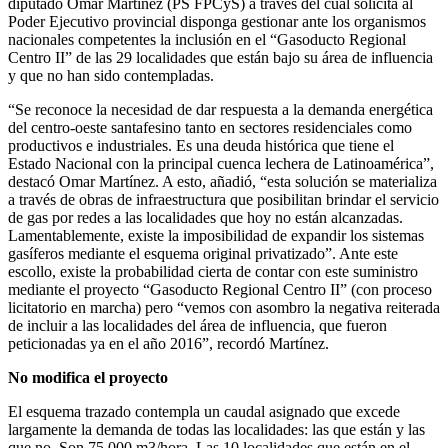
diputado Omar Martínez (PS FPCyS) a través del cual solicita al
Poder Ejecutivo provincial disponga gestionar ante los organismos
nacionales competentes la inclusión en el “Gasoducto Regional
Centro II” de las 29 localidades que están bajo su área de influencia
y que no han sido contempladas.
“Se reconoce la necesidad de dar respuesta a la demanda energética
del centro-oeste santafesino tanto en sectores residenciales como
productivos e industriales. Es una deuda histórica que tiene el
Estado Nacional con la principal cuenca lechera de Latinoamérica”,
destacó Omar Martínez. A esto, añadió, “esta solución se materializa
a través de obras de infraestructura que posibilitan brindar el servicio
de gas por redes a las localidades que hoy no están alcanzadas.
Lamentablemente, existe la imposibilidad de expandir los sistemas
gasíferos mediante el esquema original privatizado”. Ante este
escollo, existe la probabilidad cierta de contar con este suministro
mediante el proyecto “Gasoducto Regional Centro II” (con proceso
licitatorio en marcha) pero “vemos con asombro la negativa reiterada
de incluir a las localidades del área de influencia, que fueron
peticionadas ya en el año 2016”, recordó Martínez.
No modifica el proyecto
El esquema trazado contempla un caudal asignado que excede
largamente la demanda de todas las localidades: las que están y las
que no. Son 75.000 m3/hora. Las 10 localidades que están en el