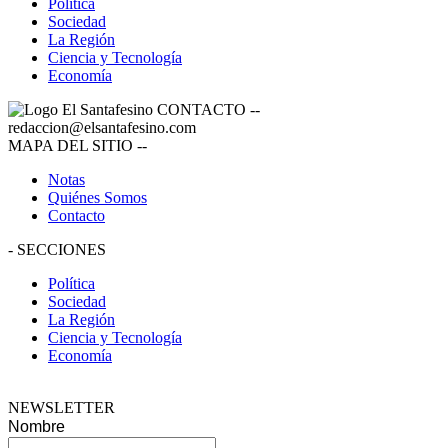
Política
Sociedad
La Región
Ciencia y Tecnología
Economía
CONTACTO
--
redaccion@elsantafesino.com
MAPA DEL SITIO
--
Notas
Quiénes Somos
Contacto
-
SECCIONES
Política
Sociedad
La Región
Ciencia y Tecnología
Economía
NEWSLETTER
Nombre