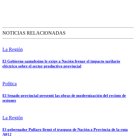
NOTICIAS RELACIONADAS
La Región
El Gobierno santafesino le exige a Nación frenar el impacto tarifario
eléctrico sobre el sector productivo provincial
Política
El Senado provincial presentó las obras de modernización del recinto de
sesiones
La Región
El gobernador Pullaro firmó el traspaso de Nación a Provincia de la ruta
A012