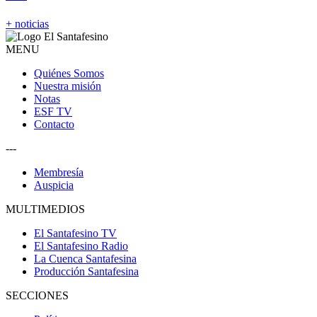
+ noticias
MENU
Quiénes Somos
Nuestra misión
Notas
ESF TV
Contacto
---
Membresía
Auspicia
MULTIMEDIOS
El Santafesino TV
El Santafesino Radio
La Cuenca Santafesina
Producción Santafesina
SECCIONES