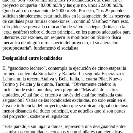
proyecto ocuparán 48.000 m3/h y las que no, unos 22.000 m3/h.
Queda aún un remanente de 5000 m3/h. Por esto, “los 29 pueblos
solicitan simplemente estar incluidos en la asignación de las reservas
de caudales para futuras conexiones”, continuó Martínez “Para esto,
sólo piden se prevea la colocación de válvulas ciegas (bridas en la
jerga gasífera) sobre el ducto principal, en los puntos adecuados para
ulteriores conexiones, sin requerir la modificación técnico-física-
mecánica de ningún otro aspecto del proyecto, ni su alteración
presupuestaria”, fundamentó el socialista.
Desigualdad entre localidades
El “gasoducto lechero”, contempla la ejecución de cinco etapas: la
primera contempla Sunchales y Rafaela. La segunda Esperanza y
Lehmann, la tercera Ataliva y Bella Italia, la cuarta Pilar, Nuevo
Torino y Felicia y la quinta, Tacural. “Obviamente celebro la
inclusión de estos pueblos, pero pregunto “Más allá de las tres
ciudades, ¿Cuál fue el criterio a través del cual fue realizada esta
asignación? Varias de las localidades excluidas, no solo están en el
área de influencia del proyecto, sino que se ubican a igual o incluso
menor distancia del ducto principal, que aquellas que sí son partes
del proyecto”, sostiene el legislador.
“Esta paradoja sin lugar a dudas, representa una desigualdad entre
las mismas comunidades cercanas y con similares características