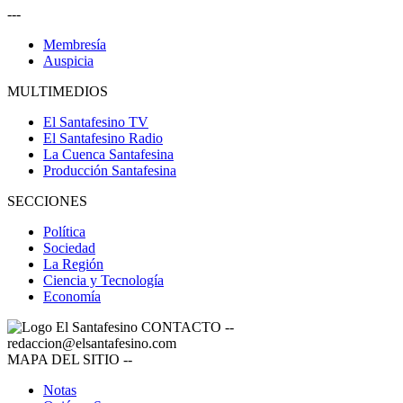
---
Membresía
Auspicia
MULTIMEDIOS
El Santafesino TV
El Santafesino Radio
La Cuenca Santafesina
Producción Santafesina
SECCIONES
Política
Sociedad
La Región
Ciencia y Tecnología
Economía
CONTACTO
--
redaccion@elsantafesino.com
MAPA DEL SITIO
--
Notas