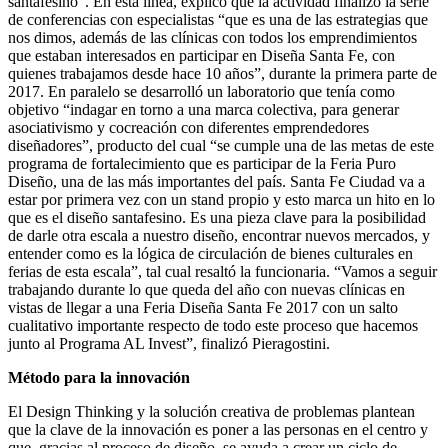
santafesino”. En esta línea, explicó que la actividad finalizó la serie
de conferencias con especialistas “que es una de las estrategias que
nos dimos, además de las clínicas con todos los emprendimientos
que estaban interesados en participar en Diseña Santa Fe, con
quienes trabajamos desde hace 10 años”, durante la primera parte de
2017. En paralelo se desarrolló un laboratorio que tenía como
objetivo “indagar en torno a una marca colectiva, para generar
asociativismo y cocreación con diferentes emprendedores
diseñadores”, producto del cual “se cumple una de las metas de este
programa de fortalecimiento que es participar de la Feria Puro
Diseño, una de las más importantes del país. Santa Fe Ciudad va a
estar por primera vez con un stand propio y esto marca un hito en lo
que es el diseño santafesino. Es una pieza clave para la posibilidad
de darle otra escala a nuestro diseño, encontrar nuevos mercados, y
entender como es la lógica de circulación de bienes culturales en
ferias de esta escala”, tal cual resaltó la funcionaria. “Vamos a seguir
trabajando durante lo que queda del año con nuevas clínicas en
vistas de llegar a una Feria Diseña Santa Fe 2017 con un salto
cualitativo importante respecto de todo este proceso que hacemos
junto al Programa AL Invest”, finalizó Pieragostini.
Método para la innovación
El Design Thinking y la solución creativa de problemas plantean
que la clave de la innovación es poner a las personas en el centro y
que, gracias al proceso de diseño, se ayuda a crear un ciclo de