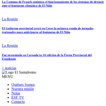
La Comuna de Franck optimiza el funcionamiento de los sistemas de drenaje
ante el fenómeno climático de El Niño
La Región
El Gobierno provincial cerró en Ceres la primera ronda de jornadas
regionales para anticiparse al fenómeno de El Niño
La Región
Fue presentada en Coronda la 34 edición de la Fiesta Provincial del
Estudiante
+ noticias
MENU
Quiénes Somos
Nuestra misión
Notas
ESF TV
Contacto