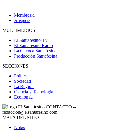
---
Membresía
Auspicia
MULTIMEDIOS
El Santafesino TV
El Santafesino Radio
La Cuenca Santafesina
Producción Santafesina
SECCIONES
Política
Sociedad
La Región
Ciencia y Tecnología
Economía
CONTACTO
--
redaccion@elsantafesino.com
MAPA DEL SITIO
--
Notas