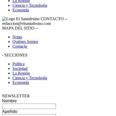
La Región
Ciencia y Tecnología
Economía
CONTACTO
--
redaccion@elsantafesino.com
MAPA DEL SITIO
--
Notas
Quiénes Somos
Contacto
-
SECCIONES
Política
Sociedad
La Región
Ciencia y Tecnología
Economía
NEWSLETTER
Nombre
Apellido