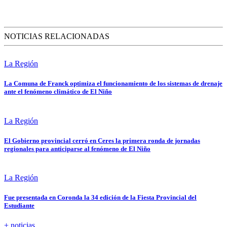
NOTICIAS RELACIONADAS
La Región
La Comuna de Franck optimiza el funcionamiento de los sistemas de drenaje
ante el fenómeno climático de El Niño
La Región
El Gobierno provincial cerró en Ceres la primera ronda de jornadas
regionales para anticiparse al fenómeno de El Niño
La Región
Fue presentada en Coronda la 34 edición de la Fiesta Provincial del
Estudiante
+ noticias