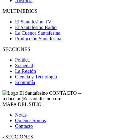
Auspicia
MULTIMEDIOS
El Santafesino TV
El Santafesino Radio
La Cuenca Santafesina
Producción Santafesina
SECCIONES
Política
Sociedad
La Región
Ciencia y Tecnología
Economía
CONTACTO
--
redaccion@elsantafesino.com
MAPA DEL SITIO
--
Notas
Quiénes Somos
Contacto
-
SECCIONES