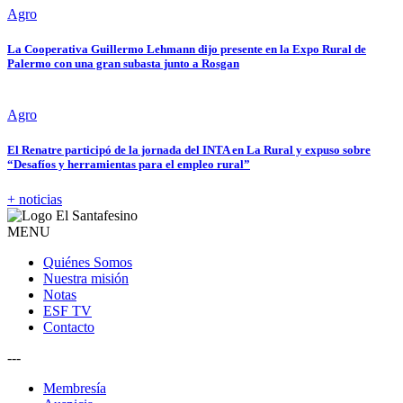
Agro
La Cooperativa Guillermo Lehmann dijo presente en la Expo Rural de
Palermo con una gran subasta junto a Rosgan
Agro
El Renatre participó de la jornada del INTA en La Rural y expuso sobre
“Desafíos y herramientas para el empleo rural”
+ noticias
MENU
Quiénes Somos
Nuestra misión
Notas
ESF TV
Contacto
---
Membresía