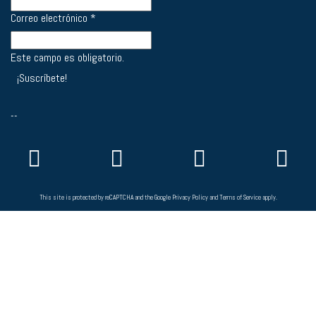
Correo electrónico
*
Este campo es obligatorio.
--
This site is protected by reCAPTCHA and the Google
Privacy Policy
and
Terms of Service
apply.