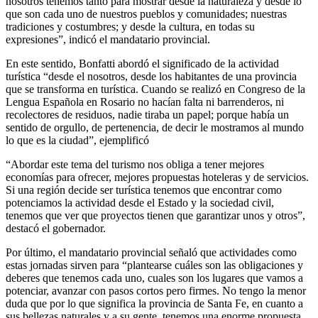
nosotros tenemos tanto para mostrar desde la naturaleza y desde lo
que son cada uno de nuestros pueblos y comunidades; nuestras
tradiciones y costumbres; y desde la cultura, en todas su
expresiones”, indicó el mandatario provincial.
En este sentido, Bonfatti abordó el significado de la actividad
turística “desde el nosotros, desde los habitantes de una provincia
que se transforma en turística. Cuando se realizó en Congreso de la
Lengua Española en Rosario no hacían falta ni barrenderos, ni
recolectores de residuos, nadie tiraba un papel; porque había un
sentido de orgullo, de pertenencia, de decir le mostramos al mundo
lo que es la ciudad”, ejemplificó
“Abordar este tema del turismo nos obliga a tener mejores
economías para ofrecer, mejores propuestas hoteleras y de servicios.
Si una región decide ser turística tenemos que encontrar como
potenciamos la actividad desde el Estado y la sociedad civil,
tenemos que ver que proyectos tienen que garantizar unos y otros”,
destacó el gobernador.
Por último, el mandatario provincial señaló que actividades como
estas jornadas sirven para “plantearse cuáles son las obligaciones y
deberes que tenemos cada uno, cuales son los lugares que vamos a
potenciar, avanzar con pasos cortos pero firmes. No tengo la menor
duda que por lo que significa la provincia de Santa Fe, en cuanto a
sus bellezas naturales y a su gente, tenemos una enorme propuesta