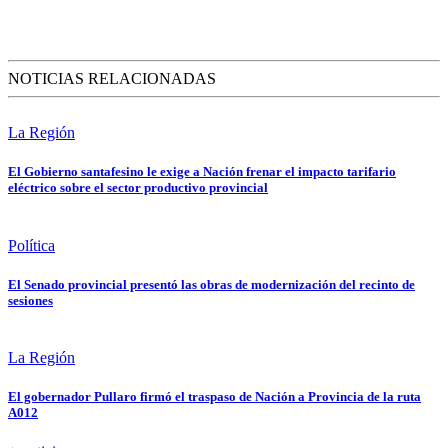
NOTICIAS RELACIONADAS
La Región
El Gobierno santafesino le exige a Nación frenar el impacto tarifario
eléctrico sobre el sector productivo provincial
Política
El Senado provincial presentó las obras de modernización del recinto de
sesiones
La Región
El gobernador Pullaro firmó el traspaso de Nación a Provincia de la ruta
A012