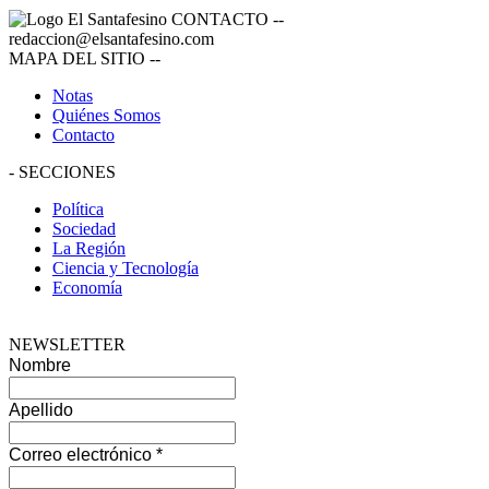
CONTACTO
--
redaccion@elsantafesino.com
MAPA DEL SITIO
--
Notas
Quiénes Somos
Contacto
-
SECCIONES
Política
Sociedad
La Región
Ciencia y Tecnología
Economía
NEWSLETTER
Nombre
Apellido
Correo electrónico
*