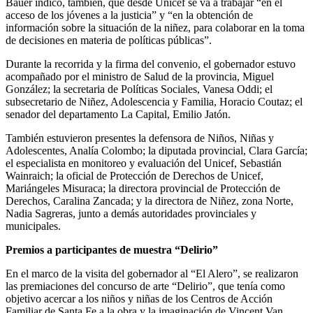
Bauer indicó, también, que desde Unicef se va a trabajar “en el
acceso de los jóvenes a la justicia” y “en la obtención de
información sobre la situación de la niñez, para colaborar en la toma
de decisiones en materia de políticas públicas”.
Durante la recorrida y la firma del convenio, el gobernador estuvo
acompañado por el ministro de Salud de la provincia, Miguel
González; la secretaria de Políticas Sociales, Vanesa Oddi; el
subsecretario de Niñez, Adolescencia y Familia, Horacio Coutaz; el
senador del departamento La Capital, Emilio Jatón.
También estuvieron presentes la defensora de Niños, Niñas y
Adolescentes, Analía Colombo; la diputada provincial, Clara García;
el especialista en monitoreo y evaluación del Unicef, Sebastián
Wainraich; la oficial de Protección de Derechos de Unicef,
Mariángeles Misuraca; la directora provincial de Protección de
Derechos, Caralina Zancada; y la directora de Niñez, zona Norte,
Nadia Sagreras, junto a demás autoridades provinciales y
municipales.
Premios a participantes de muestra “Delirio”
En el marco de la visita del gobernador al “El Alero”, se realizaron
las premiaciones del concurso de arte “Delirio”, que tenía como
objetivo acercar a los niños y niñas de los Centros de Acción
Familiar de Santa Fe a la obra y la imaginación de Vincent Van