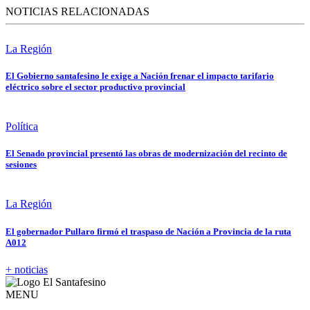
NOTICIAS RELACIONADAS
La Región
El Gobierno santafesino le exige a Nación frenar el impacto tarifario
eléctrico sobre el sector productivo provincial
Política
El Senado provincial presentó las obras de modernización del recinto de
sesiones
La Región
El gobernador Pullaro firmó el traspaso de Nación a Provincia de la ruta
A012
+ noticias
MENU