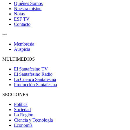
Quiénes Somos
Nuestra misión
Notas
ESF TV
Contacto
---
Membresía
Auspicia
MULTIMEDIOS
El Santafesino TV
El Santafesino Radio
La Cuenca Santafesina
Producción Santafesina
SECCIONES
Política
Sociedad
La Región
Ciencia y Tecnología
Economía