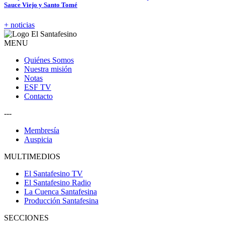
Sauce Viejo y Santo Tomé
+ noticias
MENU
Quiénes Somos
Nuestra misión
Notas
ESF TV
Contacto
---
Membresía
Auspicia
MULTIMEDIOS
El Santafesino TV
El Santafesino Radio
La Cuenca Santafesina
Producción Santafesina
SECCIONES