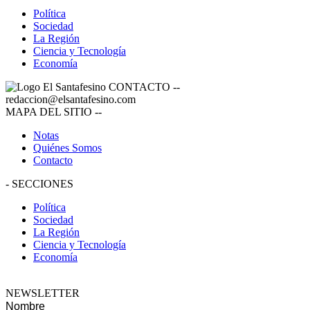
Política
Sociedad
La Región
Ciencia y Tecnología
Economía
CONTACTO
--
redaccion@elsantafesino.com
MAPA DEL SITIO
--
Notas
Quiénes Somos
Contacto
-
SECCIONES
Política
Sociedad
La Región
Ciencia y Tecnología
Economía
NEWSLETTER
Nombre