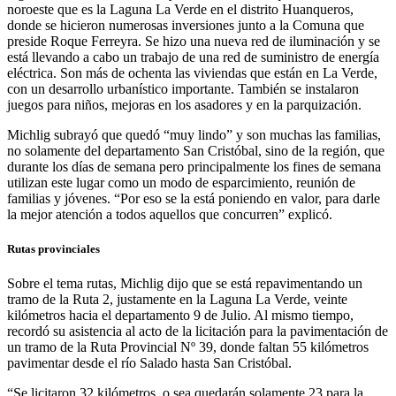
noroeste que es la Laguna La Verde en el distrito Huanqueros,
donde se hicieron numerosas inversiones junto a la Comuna que
preside Roque Ferreyra. Se hizo una nueva red de iluminación y se
está llevando a cabo un trabajo de una red de suministro de energía
eléctrica. Son más de ochenta las viviendas que están en La Verde,
con un desarrollo urbanístico importante. También se instalaron
juegos para niños, mejoras en los asadores y en la parquización.
Michlig subrayó que quedó “muy lindo” y son muchas las familias,
no solamente del departamento San Cristóbal, sino de la región, que
durante los días de semana pero principalmente los fines de semana
utilizan este lugar como un modo de esparcimiento, reunión de
familias y jóvenes. “Por eso se la está poniendo en valor, para darle
la mejor atención a todos aquellos que concurren” explicó.
Rutas provinciales
Sobre el tema rutas, Michlig dijo que se está repavimentando un
tramo de la Ruta 2, justamente en la Laguna La Verde, veinte
kilómetros hacia el departamento 9 de Julio. Al mismo tiempo,
recordó su asistencia al acto de la licitación para la pavimentación de
un tramo de la Ruta Provincial Nº 39, donde faltan 55 kilómetros
pavimentar desde el río Salado hasta San Cristóbal.
“Se licitaron 32 kilómetros, o sea quedarán solamente 23 para la