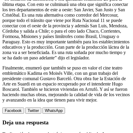
última etapa. Con esto se culminará una obra que significa conectar
los tres departamentos de este a oeste: San Javier, San Justo y San
Cristóbal. Es una ruta alternativa como corredor del Mercosur,
porque todo el tránsito que viene por Ruta Nacional 11 se puede
conectar con el oeste de la provincia y además San Luis, Mendoza,
Córdoba y salida a Chile; o para el otro lado Chaco, Corrientes,
Formosa, Misiones y países limítrofes como Brasil, Uruguay o
Paraguay. Esto es muy importante también para los establecimientos
educativos y la producción. Gran parte de la producción láctea de la
zona va a ser beneficiada. Es una ruta soñada por mucho tiempo y
se ha dado un paso adelante” dijo el legislador.
Finalmente, enumeró que también se puso en valor el cine teatro
emblemático Kadima en Moisés Ville, con un gran trabajo del
presidente comunal Gustavo Barceló. Otra obra fue la Estación de
Arte en Suardi en un espacio recuperado por el intendente Hugo
Boscarol. También se hicieron viviendas en Arrufó. Y así se fueron
haciendo muchas obras, mejorando la calidad de vida de los vecinos
y avanzando en la idea que tienen para vivir mejor.
Facebook
Twitter
WhatsApp
Deja una respuesta