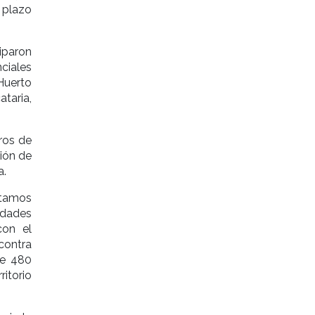
 plazo
iparon
nciales
Huerto
taria,
ros de
ción de
a.
stamos
idades
con el
ontra
de 480
ritorio