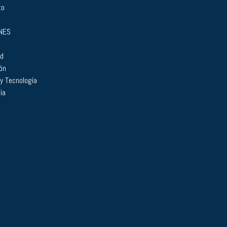
to
NES
ad
ón
 y Tecnología
ía