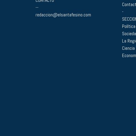
CONTACTO
Contac
--
-
redaccion@elsantafesino.com
SECCIO
Política
Socied
La Regi
Ciencia
Econom