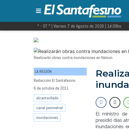
° - ST
° |
Viernes 7 de Agosto de 2026
|
14:09
hs
Realizarán obras contra inundaciones en Nelson
Realiz
LA REGIÓN
Redacción El Santafesino
inunda
6 de octubre de 2011
alcantarillado
canal perimetral
El ministro de
inundaciones
presidió días at
inundaciones e