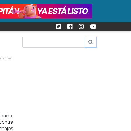
antafesino
ancio,
 contra
abajos