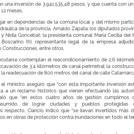
 una inversión de 3.941.535,48 pesos, y que cuenta con un
 12 meses.
ugar en dependencias de la comuna local y del mismo partic
idráulica de la provincia, Arnaldo Zapata; los diputados provi
 y Nidia Goncebat; la presidenta comunal María Cecilia del 
 Boscarino (h), representante legal de la empresa adjudica
 Construcciones, entre otros.
jecutarse contemplan el reacondicionamiento de 2,6 kilómet
excavación de 3,4 kilómetros de canal perimetral; la construc
 y la readecuación de 800 metros del canal de calle Catamarc
, el ministro aseguró que “con esta importante inversión e
a a un reclamo histórico que vienen efectuando las autor
eñaló que “en estos cuatro años de gestión cumplimos 
sumido de lograr ciudades y pueblos protegidas c
Al respecto, Ciancio indicó que “se llevan invertidos más 
os en obras de protección contra inundaciones en todo el ter