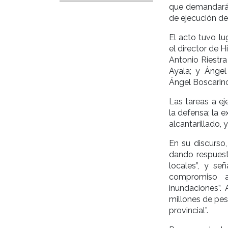
que demandarán
de ejecución de
El acto tuvo l
el director de H
Antonio Riestra
Ayala; y Ángel
Ángel Boscarino
Las tareas a e
la defensa; la 
alcantarillado,
En su discurso
dando respuest
locales”, y s
compromiso a
inundaciones”. 
millones de pes
provincial”.