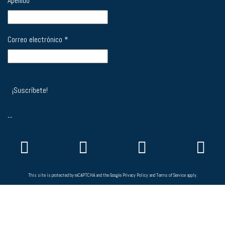
Apellido
Correo electrónico
*
--
This site is protected by reCAPTCHA and the Google
Privacy Policy
and
Terms of Service
apply.