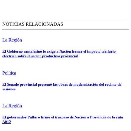
NOTICIAS RELACIONADAS
La Región
El Gobierno santafesino le exige a Nación frenar el impacto tarifario
eléctrico sobre el sector productivo provincial
Política
El Senado provincial presentó las obras de modernización del recinto de
sesiones
La Región
El gobernador Pullaro firmó el traspaso de Nación a Provincia de la ruta
A012