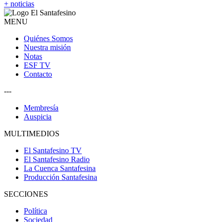
+ noticias
MENU
Quiénes Somos
Nuestra misión
Notas
ESF TV
Contacto
---
Membresía
Auspicia
MULTIMEDIOS
El Santafesino TV
El Santafesino Radio
La Cuenca Santafesina
Producción Santafesina
SECCIONES
Política
Sociedad