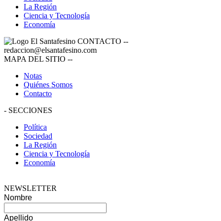
La Región
Ciencia y Tecnología
Economía
CONTACTO
--
redaccion@elsantafesino.com
MAPA DEL SITIO
--
Notas
Quiénes Somos
Contacto
-
SECCIONES
Política
Sociedad
La Región
Ciencia y Tecnología
Economía
NEWSLETTER
Nombre
Apellido