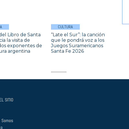
A
CULTURA
 del Libro de Santa
“Late el Sur”: la canción
a la visita de
que le pondrá voz a los
dos exponentes de
Juegos Suramericanos
tura argentina
Santa Fe 2026
L SITIO
s Somos
to