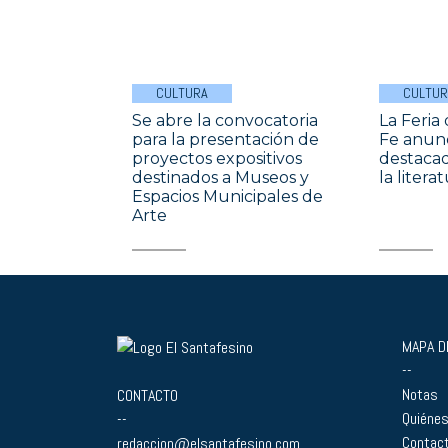
CULTURA
CULTUR
Se abre la convocatoria
La Feria
para la presentación de
Fe anunci
proyectos expositivos
destaca
destinados a Museos y
la litera
Espacios Municipales de
Arte
MAPA DE
--
Notas
CONTACTO
Quiéne
--
Contac
redaccion@elsantafesino.com