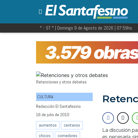
° - ST
° |
Domingo 9 de Agosto de 2026
|
07:59
hs
Retenciones y otros debates
Retenc
CULTURA
Redacción El Santafesino
16 de julio de 2010
aumentos
centavos
La discusión pa
chicos
comedores
es necesaria si