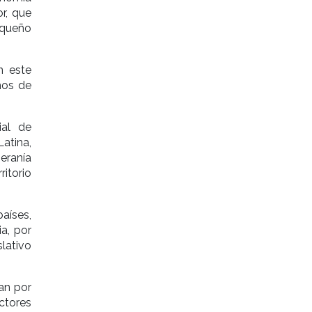
or, que
equeño
n este
hos de
ial de
atina,
beranía
itorio
países,
a, por
lativo
an por
ctores