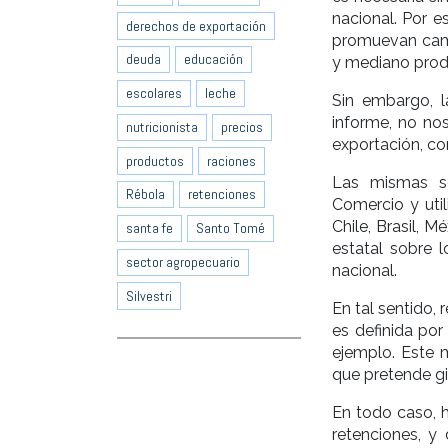
nacional. Por e
derechos de exportación
promuevan camb
deuda
educación
y mediano prod
escolares
leche
Sin embargo, la
informe, no nos
nutricionista
precios
exportación, c
productos
raciones
Las mismas so
Rébola
retenciones
Comercio y uti
Chile, Brasil, M
santa fe
Santo Tomé
estatal sobre l
sector agropecuario
nacional.
Silvestri
En tal sentido, 
es definida por
ejemplo. Este m
que pretende gi
En todo caso, h
retenciones, y