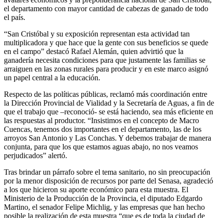
el departamento con mayor cantidad de cabezas de ganado de todo
el país.
“San Cristóbal y su exposición representan esta actividad tan
multiplicadora y que hace que la gente con sus beneficios se quede
en el campo” destacó Rafael Alemán, quien advirtió que la
ganadería necesita condiciones para que justamente las familias se
arraiguen en las zonas rurales para producir y en este marco asignó
un papel central a la educación.
Respecto de las políticas públicas, reclamó más coordinación entre
la Dirección Provincial de Vialidad y la Secretaría de Aguas, a fin de
que el trabajo que –reconoció- se está haciendo, sea más eficiente en
las respuestas al productor. “Insistimos en el concepto de Macro
Cuencas, tenemos dos importantes en el departamento, las de los
arroyos San Antonio y Las Conchas. Y debemos trabajar de manera
conjunta, para que los que estamos aguas abajo, no nos veamos
perjudicados” alertó.
Tras brindar un párrafo sobre el tema sanitario, no sin preocupación
por la menor disposición de recursos por parte del Senasa, agradeció
a los que hicieron su aporte económico para esta muestra. El
Ministerio de la Producción de la Provincia, el diputado Edgardo
Martino, el senador Felipe Michlig, y las empresas que han hecho
posible la realización de esta muestra “que es de toda la ciudad de