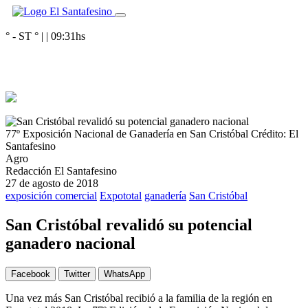
° - ST
° |
|
09:31
hs
77º Exposición Nacional de Ganadería en San Cristóbal
Crédito: El
Santafesino
Agro
Redacción El Santafesino
27 de agosto de 2018
exposición comercial
Expototal
ganadería
San Cristóbal
San Cristóbal revalidó su potencial
ganadero nacional
Facebook
Twitter
WhatsApp
Una vez más San Cristóbal recibió a la familia de la región en