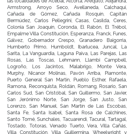
las localidades de Acebal, Alcorta, Arequito, Alejandra,
Armstrong, Arroyo Seco, Avellaneda, Calchaquí,
Cañada de Gómez, Cañada Rosquín, Capitán
Bermúdez, Carlos Pellegrini, Casas, Casilda, Ceres,
Colonia San Joaquín, Coronda, El Rabón, El Trébol,
Empalme Villa Constitución, Esperanza, Franck, Funes,
Gálvez, Gobernador Crespo, Granadero Baigorria,
Humberto Primo, Humboldt, Ibarlucea, Juncal, La
Sarita, La Vanguardia, Laguna Paiva, Las Parejas, Las
Rosas, Las Toscas, Lehmann, Llambi Campbell,
Logroño, Los Jacintos, Malabrigo, Monte Vera,
Murphy, Nicanor Molinas, Pavón Arriba, Piamonte,
Puerto General San Martín, Pueblo Esther, Rafaela,
Ramona, Reconquista, Roldán, Romang, Rosario, San
Carlos Sud, San Cristóbal, San Guillermo, San Javier,
San Jerónimo Norte, San Jorge, San Justo, San
Lorenzo, San Manuel, San Martín de Las Escobas,
Santa Fe, Santa Isabel, Santa Rosa de Calchines,
Santo Tomé, Sunchales, Tacuarendí, Tacural, Tartagal,
Tostado, Totoras, Venado Tuerto, Vera, Villa Cañás,
Villa Constitución, Villa Guillermina, Wheelwright y