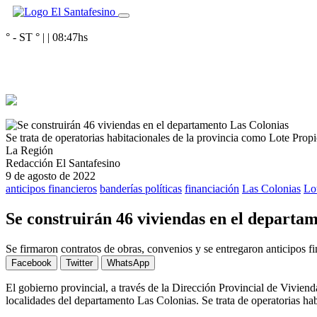
° - ST
° |
|
08:47
hs
Se trata de operatorias habitacionales de la provincia como Lote Pro
La Región
Redacción El Santafesino
9 de agosto de 2022
anticipos financieros
banderías políticas
financiación
Las Colonias
Lo
Se construirán 46 viviendas en el departa
Se firmaron contratos de obras, convenios y se entregaron anticipos f
Facebook
Twitter
WhatsApp
El gobierno provincial, a través de la Dirección Provincial de Viviend
localidades del departamento Las Colonias. Se trata de operatorias h