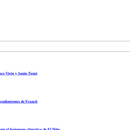
uce Viejo y Santo Tomé
rendimientos de Franck
nte el fenómeno climático de El Niño