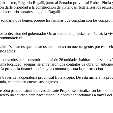
 Urbanismo, Edgardo Ragalli, junto al Senador provincial Rubén Pirola
on darle prioridad a la construcción de viviendas, federalizar los recurs
l territorio santafesino”, dijo Ragalli.
ritu solidario que tienen, porque las familias que cumplan con los comp
s la decisión del gobernador Omar Perotti en priorizar el hábitat, la v
s comunidades”.
altó: “sabíamos que teníamos una deuda con nuestra gente, por eso cel
stos actos”.
n convenios para construir un total de 26 unidades habitacionales a trav
ima localidad, además, se entregaron dos contratos de obra, un anticip
la provincia financia la obra y la comuna ejecuta la construcción.
 través de la operatoria provincial Lote Propio. De esta manera, la prov
nda, teniendo en cuenta sus ingresos.
de obra para construir a través de Lote Propio; se actualizaron los mont
ncretó un acuerdo para hacer cinco unidades habitacionales a través de