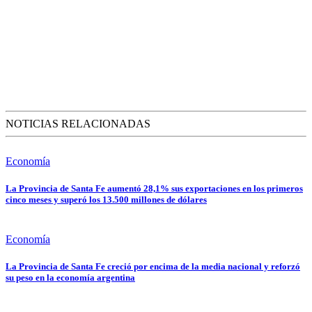
NOTICIAS RELACIONADAS
Economía
La Provincia de Santa Fe aumentó 28,1% sus exportaciones en los primeros
cinco meses y superó los 13.500 millones de dólares
Economía
La Provincia de Santa Fe creció por encima de la media nacional y reforzó
su peso en la economía argentina