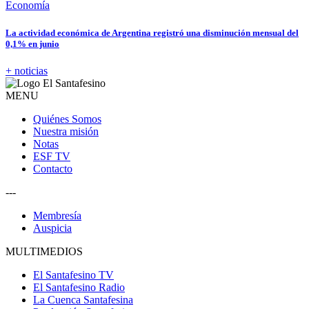
Economía
La actividad económica de Argentina registró una disminución mensual del
0,1% en junio
+ noticias
MENU
Quiénes Somos
Nuestra misión
Notas
ESF TV
Contacto
---
Membresía
Auspicia
MULTIMEDIOS
El Santafesino TV
El Santafesino Radio
La Cuenca Santafesina