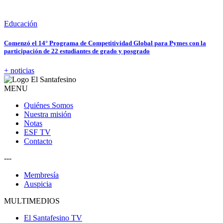
Educación
Comenzó el 14° Programa de Competitividad Global para Pymes con la
participación de 22 estudiantes de grado y posgrado
+ noticias
MENU
Quiénes Somos
Nuestra misión
Notas
ESF TV
Contacto
---
Membresía
Auspicia
MULTIMEDIOS
El Santafesino TV