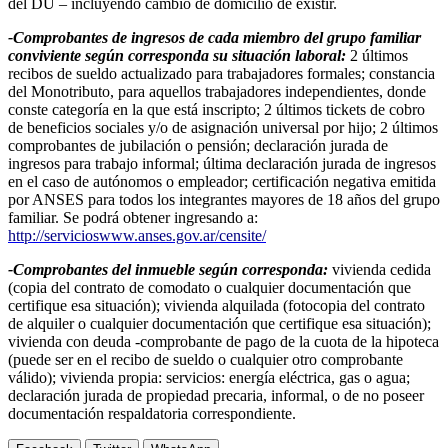
del DU – incluyendo cambio de domicilio de existir.
-Comprobantes de ingresos de cada miembro del grupo familiar
conviviente según corresponda su situación laboral:
2 últimos
recibos de sueldo actualizado para trabajadores formales; constancia
del Monotributo, para aquellos trabajadores independientes, donde
conste categoría en la que está inscripto; 2 últimos tickets de cobro
de beneficios sociales y/o de asignación universal por hijo; 2 últimos
comprobantes de jubilación o pensión; declaración jurada de
ingresos para trabajo informal; última declaración jurada de ingresos
en el caso de autónomos o empleador; certificación negativa emitida
por ANSES para todos los integrantes mayores de 18 años del grupo
familiar. Se podrá obtener ingresando a:
http://servicioswww.anses.gov.ar/censite/
-Comprobantes del inmueble según corresponda:
vivienda cedida
(copia del contrato de comodato o cualquier documentación que
certifique esa situación); vivienda alquilada (fotocopia del contrato
de alquiler o cualquier documentación que certifique esa situación);
vivienda con deuda -comprobante de pago de la cuota de la hipoteca
(puede ser en el recibo de sueldo o cualquier otro comprobante
válido); vivienda propia: servicios: energía eléctrica, gas o agua;
declaración jurada de propiedad precaria, informal, o de no poseer
documentación respaldatoria correspondiente.