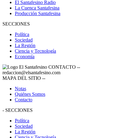
El Santafesino Radio
La Cuenca Santafesina
Producción Santafesina
SECCIONES
Política
Sociedad
La Región
Ciencia y Tecnología
Economía
CONTACTO
--
redaccion@elsantafesino.com
MAPA DEL SITIO
--
Notas
Quiénes Somos
Contacto
-
SECCIONES
Política
Sociedad
La Región
Ciencia y Tecnología