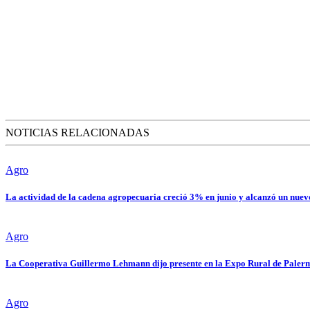
NOTICIAS RELACIONADAS
Agro
La actividad de la cadena agropecuaria creció 3% en junio y alcanzó un nue
Agro
La Cooperativa Guillermo Lehmann dijo presente en la Expo Rural de Palerm
Agro