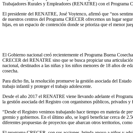
Trabajadores Rurales y Empleadores (RENATRE) con el Programa
El presidente del RENATRE, José Voytenco, afirmó que “nos sentimos 
de nuestros centros del Programa CRECER ofrecemos un lugar seguro p
hijas, en un espacio de contención donde se prioriza que el menor ju
El Gobierno nacional creó recientemente el Programa Buena Cosecha, 
CRECER del RENATRE sino que se busca propiciar una articulación y co
nacional, destinados a las niñas y los niños menores de 18 años de eda
cosecha.
Para dicho fin, la resolución promueve la gestión asociada del Estado n
trabajo infantil y proteger el trabajo adolescente.
Desde el año 2017 el RENATRE viene llevando adelante el Programa C
la gestión asociada del Registro con organismos públicos, privados y 
“Desde el Registro venimos trabajando hace tiempo en materia de preve
gremio y gobiernos. En el último año, se logró beneficiar cerca de 2
diferentes propuestas de proyectos que abarcan otros territorios, co
El programa CRECER, con sus acciones, brinda apoyo a niños y adolesc