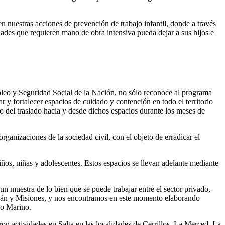
nuestras acciones de prevención de trabajo infantil, donde a través
des que requieren mano de obra intensiva pueda dejar a sus hijos e
leo y Seguridad Social de la Nación, no sólo reconoce al programa
 fortalecer espacios de cuidado y contención en todo el territorio
to del traslado hacia y desde dichos espacios durante los meses de
rganizaciones de la sociedad civil, con el objeto de erradicar el
, niñas y adolescentes. Estos espacios se llevan adelante mediante
 muestra de lo bien que se puede trabajar entre el sector privado,
ucumán y Misiones, y nos encontramos en este momento elaborando
do Marino.
n actividades en Salta en las localidades de Cerrillos, La Merced, La