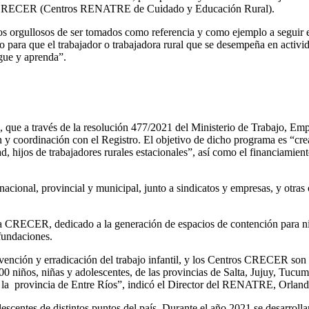
 CRECER (Centros RENATRE de Cuidado y Educación Rural).
orgullosos de ser tomados como referencia y como ejemplo a seguir en 
ara que el trabajador o trabajadora rural que se desempeña en activida
egue y aprenda”.
que a través de la resolución 477/2021 del Ministerio de Trabajo, Emp
ordinación con el Registro. El objetivo de dicho programa es “crear y
d, hijos de trabajadores rurales estacionales”, así como el financiamien
acional, provincial y municipal, junto a sindicatos y empresas, y otras o
RECER, dedicado a la generación de espacios de contención para niños
fundaciones.
nción y erradicación del trabajo infantil, y los Centros CRECER son un
.500 niños, niñas y adolescentes, de las provincias de Salta, Jujuy, T
mo la provincia de Entre Ríos”, indicó el Director del RENATRE, Orlan
entes de distintos puntos del país. Durante el año 2021 se desarrollaro