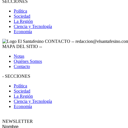
SECCIONES
Política
Sociedad
La Región
Ciencia y Tecnología
Economía
CONTACTO
--
redaccion@elsantafesino.co
MAPA DEL SITIO
--
Notas
Quiénes Somos
Contacto
-
SECCIONES
Política
Sociedad
La Región
Ciencia y Tecnología
Economía
NEWSLETTER
Nombre