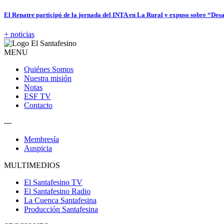
El Renatre participó de la jornada del INTA en La Rural y expuso sobre “Desa
+ noticias
MENU
Quiénes Somos
Nuestra misión
Notas
ESF TV
Contacto
---
Membresía
Auspicia
MULTIMEDIOS
El Santafesino TV
El Santafesino Radio
La Cuenca Santafesina
Producción Santafesina