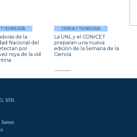
 Y TECNOLOGÍA
CIENCIA Y TECNOLOGÍA
adoras de la
La UNL y el CONICET
dad Nacional del
preparan una nueva
detectan por
edición de la Semana de la
vez roya de la vid
Ciencia
ntina
L SITIO
s Somos
to