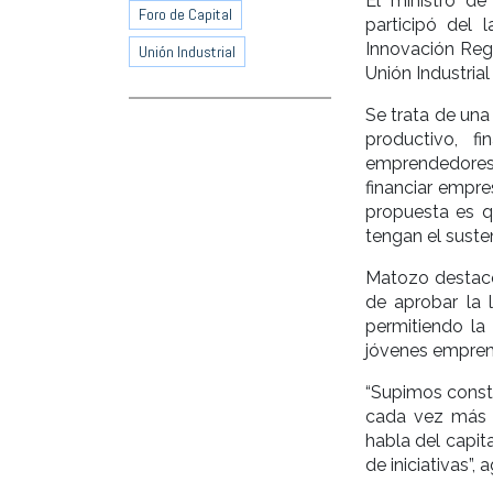
El ministro de
Foro de Capital
participó del 
Innovación Regi
Unión Industrial
Unión Industrial
Se trata de una 
productivo, f
emprendedores
financiar empres
propuesta es q
tengan el suste
Matozo destacó
de aprobar la 
permitiendo la
jóvenes empren
“Supimos constr
cada vez más i
habla del capit
de iniciativas”, 