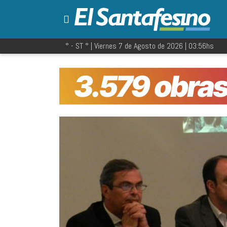
° - ST
° |
Viernes 7 de Agosto de 2026
|
03:56
hs