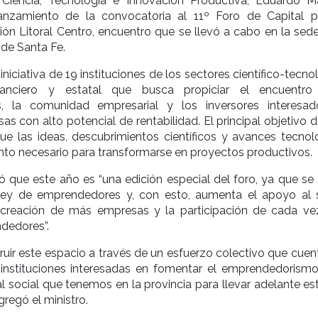
 Ciencia, Tecnología e Innovación Productiva, Eduardo M
lanzamiento de la convocatoria al 11º Foro de Capital p
ón Litoral Centro, encuentro que se llevó a cabo en la sede
 de Santa Fe.
iniciativa de 19 instituciones de los sectores científico-tecno
inanciero y estatal que busca propiciar el encuentro
, la comunidad empresarial y los inversores interesa
as con alto potencial de rentabilidad. El principal objetivo 
ue las ideas, descubrimientos científicos y avances tecnol
nto necesario para transformarse en proyectos productivos.
 que este año es “una edición especial del foro, ya que se
ley de emprendedores y, con esto, aumenta el apoyo al s
 creación de más empresas y la participación de cada v
dedores”.
uir este espacio a través de un esfuerzo colectivo que cuen
nstituciones interesadas en fomentar el emprendedorismo
al social que tenemos en la provincia para llevar adelante es
agregó el ministro.