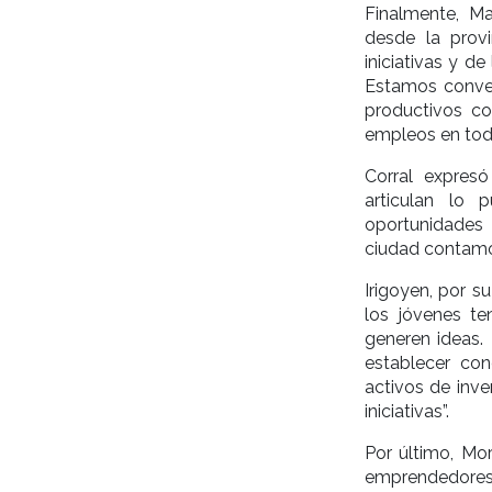
Finalmente, Ma
desde la prov
iniciativas y d
Estamos conven
productivos co
empleos en toda
Corral expres
articulan lo 
oportunidades 
ciudad contamos
Irigoyen, por s
los jóvenes t
generen ideas.
establecer con
activos de inv
iniciativas”.
Por último, Mor
emprendedore