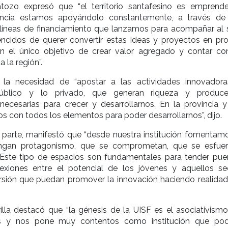
tozo expresó que “el territorio santafesino es emprend
incia estamos apoyándolo constantemente, a través de
e líneas de financiamiento que lanzamos para acompañar al s
cidos de querer convertir estas ideas y proyectos en pr
n el único objetivo de crear valor agregado y contar c
 la región”.
ó la necesidad de “apostar a las actividades innovador
público y lo privado, que generan riqueza y produc
necesarias para crecer y desarrollarnos. En la provincia y
 con todos los elementos para poder desarrollarnos”, dijo.
u parte, manifestó que “desde nuestra institución fomentam
engan protagonismo, que se comprometan, que se esfue
 Este tipo de espacios son fundamentales para tender pue
exiones entre el potencial de los jóvenes y aquellos se
ersión que puedan promover la innovación haciendo realidad
illa destacó que “la génesis de la UISF es el asociativismo
s y nos pone muy contentos como institución que po