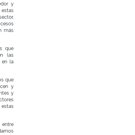
edor y
 estas
ector.
ocesos
on más
as que
en las
 en la
os que
rcen y
ntes y
ctores
 estas
 entre
damos