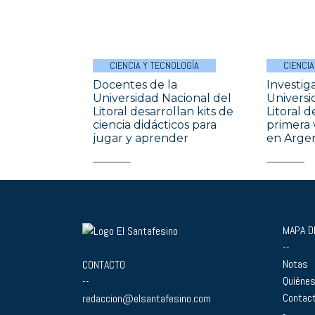
CIENCIA Y TECNOLOGÍA
CIENCIA
Docentes de la
Investig
Universidad Nacional del
Universi
Litoral desarrollan kits de
Litoral 
ciencia didácticos para
primera 
jugar y aprender
en Arge
MAPA DE
--
Notas
CONTACTO
Quiéne
--
Contac
redaccion@elsantafesino.com
-