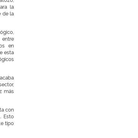
atozo,
ara la
 de la
lógico,
 entre
dos en
de esta
ógicos
 acaba
ector,
ez más
ta con
. Esto
te tipo