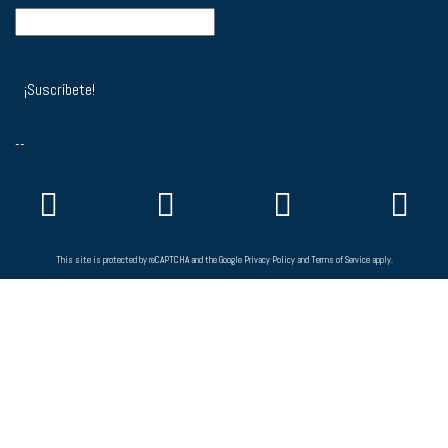
--
This site is protected by reCAPTCHA and the Google
Privacy Policy
and
Terms of Service
apply.