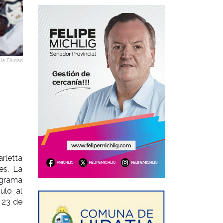
 la Ciudad
rletta
es. La
ograma
ulo al
 23 de