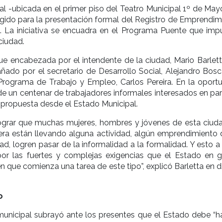
l -ubicada en el primer piso del Teatro Municipal 1º de Mayo
egido para la presentación formal del Registro de Emprendim
. La iniciativa se encuadra en el Programa Puente que impu
ciudad.
e encabezada por el intendente de la ciudad, Mario Barlett
do por el secretario de Desarrollo Social, Alejandro Bosca
 Programa de Trabajo y Empleo, Carlos Pereira. En la oportu
de un centenar de trabajadores informales interesados en par
a propuesta desde el Estado Municipal.
lograr que muchas mujeres, hombres y jóvenes de esta ciud
ra están llevando alguna actividad, algún emprendimiento 
dad, logren pasar de la informalidad a la formalidad. Y esto 
 por las fuertes y complejas exigencias que el Estado en g
n que comienza una tarea de este tipo”, explicó Barletta en 
o
municipal subrayó ante los presentes que el Estado debe “h