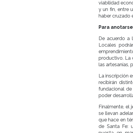
viabilidad econ
y un fin, entre 
haber cruzado e
Para anotarse
De acuerdo a l
Locales podrán
emprendimient
productivo. La 
las artesanías,
La inscripción e
recibirán disti
fundacional de 
poder desarroll
Finalmente, el 
se llevan adela
que hace en tér
de Santa Fe: un
puesta en mar