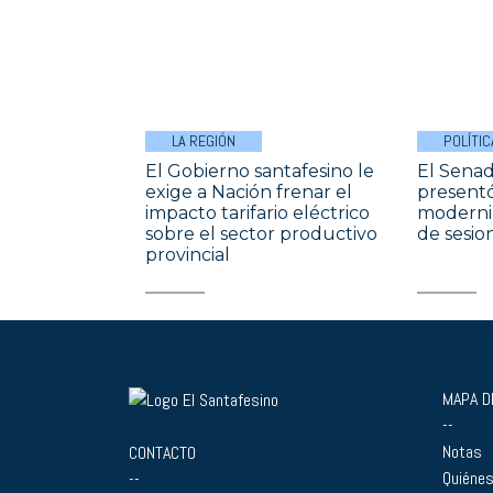
LA REGIÓN
POLÍTIC
El Gobierno santafesino le
El Senad
exige a Nación frenar el
presentó
impacto tarifario eléctrico
moderniz
sobre el sector productivo
de sesio
provincial
MAPA DE
--
Notas
CONTACTO
Quiéne
--