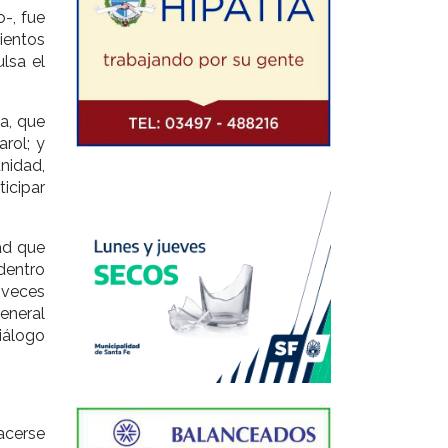
-, fue
ientos
lsa el
a, que
rol; y
nidad,
ticipar
ad que
dentro
a veces
eneral
diálogo
acerse