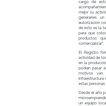
cargo de est
acompañamiento
mejor su activi
generarles un
autorización co
de esto es la t
para que colo
productos qu
comercializar”.
El Registro fo
actividad de to
en la producció
podían pasar a
motivos van 
infraestructura
estas personas 
Desde el año pa
microemprendimi
un equipo loca