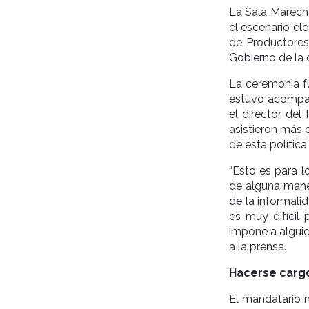
La Sala Marecha
el escenario el
de Productores
Gobierno de la 
La ceremonia fu
estuvo acompaña
el director del
asistieron más 
de esta polític
“Esto es para 
de alguna mane
de la informali
es muy difícil
impone a alguie
a la prensa.
Hacerse carg
El mandatario 