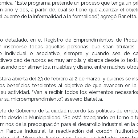
ómica. “Este programa pretende un proceso que tenga un pri
un año y dos, a partir del cual se tiene que alcanzar el obje
l puente de la informalidad a la formalidad”, agregó Barletta.
o detallado, en el Registro de Emprendimientos de Produ
 inscribirse todas aquellas personas que sean titulares
o individual o asociativo, siempre y cuando sea de ca
diversidad de rubros es muy amplia y abarca desde lo textil
 pasando por alimentos, muebles y diseño, entre muchos otros
stará abierta del 23 de febrero al 2 de marzo, y quienes se in
ntos beneficios tendientes al objetivo de que avancen en la
su actividad. “Van a recibir todos los elementos necesario
ar su microemprendimiento”, aseveró Barletta.
jefe de Gobierno de la ciudad recordó las políticas de empl
nte desde la Municipalidad. “Se está trabajando en torno a t
minos de la preocupación para el desarrollo industrial en la
 Parque Industrial, la reactivación del cordón frutihortíco
cha del Mercado Norte: son todas actividades que h