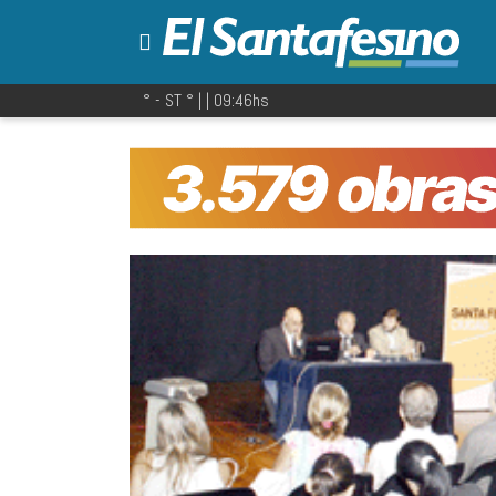
° - ST
° |
|
09:46
hs