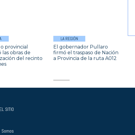
A
LA REGIÓN
o provincial
El gobernador Pullaro
 las obras de
firmó el traspaso de Nación
ación del recinto
a Provincia de la ruta A012
nes
L SITIO
s Somos