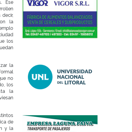
. Ese
rollen
 decir,
con la
ejemplo
ciudad
ue los
uedan
zar la
formal
que no
o, los
ta la
viesan
tintos
ica de
n y la