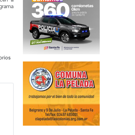
ograma
orios