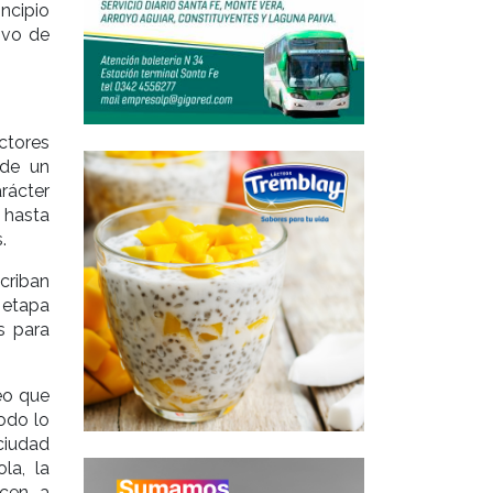
ncipio
tivo de
ctores
 de un
rácter
 hasta
.
scriban
 etapa
s para
eo que
odo lo
 ciudad
la, la
acen a