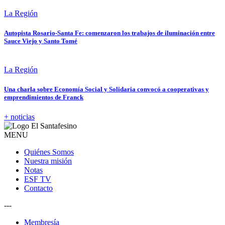
La Región
Autopista Rosario-Santa Fe: comenzaron los trabajos de iluminación entre
Sauce Viejo y Santo Tomé
La Región
Una charla sobre Economía Social y Solidaria convocó a cooperativas y
emprendimientos de Franck
+ noticias
MENU
Quiénes Somos
Nuestra misión
Notas
ESF TV
Contacto
---
Membresía