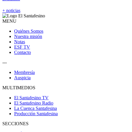
+ noticias
MENU
Quiénes Somos
Nuestra misión
Notas
ESF TV
Contacto
---
Membresía
Auspicia
MULTIMEDIOS
El Santafesino TV
El Santafesino Radio
La Cuenca Santafesina
Producción Santafesina
SECCIONES