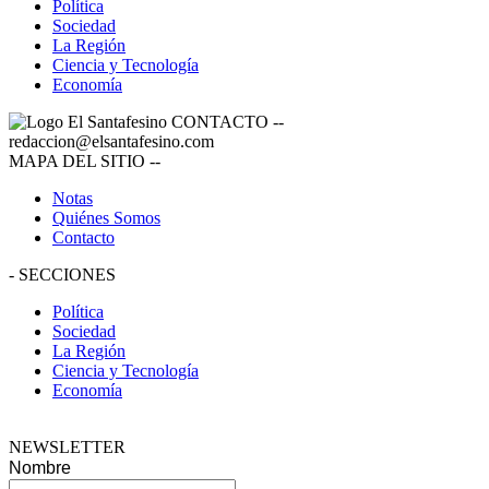
Política
Sociedad
La Región
Ciencia y Tecnología
Economía
CONTACTO
--
redaccion@elsantafesino.com
MAPA DEL SITIO
--
Notas
Quiénes Somos
Contacto
-
SECCIONES
Política
Sociedad
La Región
Ciencia y Tecnología
Economía
NEWSLETTER
Nombre