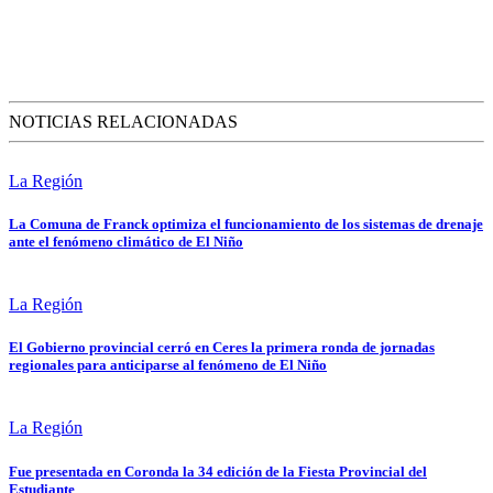
NOTICIAS RELACIONADAS
La Región
La Comuna de Franck optimiza el funcionamiento de los sistemas de drenaje
ante el fenómeno climático de El Niño
La Región
El Gobierno provincial cerró en Ceres la primera ronda de jornadas
regionales para anticiparse al fenómeno de El Niño
La Región
Fue presentada en Coronda la 34 edición de la Fiesta Provincial del
Estudiante