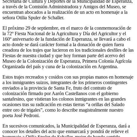
Secretaría de Cultura y Deportes de la Municipalidad de Esperanza,
a través de la Comisión Administradora y Amigos del Museo, se
encuentran abocados a la realización de un acto en homenaje a la
señora Otilia Spuler de Schaller.
El próximo 29 de septiembre, en el marco de la conmemoración de
la 72º Fiesta Nacional de la Agricultura y Día del Agricultor y el
160º aniversario de la fundación de Esperanza, se llevará a cabo el
acto donde se dará carácter formal a la donación de quien fuera
creadora de los trajes que lucieron en los tradicionales desfiles de las
Fiestas de nuestra ciudad y que hoy forman parte del acervo del
Museo de la Colonización de Esperanza, Primera Colonia Agrícola
Organizada del país y cuna de la colonización en Argentina.
Estos trajes recreados y cosidos con sus propias manos en homenaje
a los inmigrantes suizos, integrantes de los primeros contingentes
enviados a la provincia de Santa Fe, fruto del contrato de
colonización firmado por Aarón Castellanos con el gobierno
santafesino, que vistieran los colonos inmigrantes en las grandes
ocasiones tras su radicación en estas tierras “a orillas del Salado
entre oro de trigales”, como lo describe magistralmente nuestro
poeta José Pedroni.
En sucesivos comunicados, la Municipalidad de Esperanza, dará a
conocer los detalles del acto que enmarcará y pondrá de relieve el
homenaje a Otilia Spuler de Schaller, mujer de hondo sentido