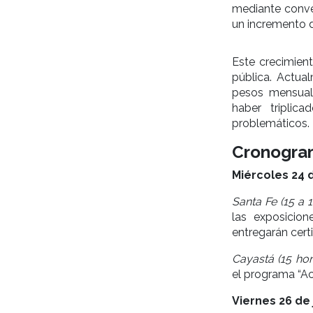
mediante conve
un incremento 
Este crecimien
pública. Actua
pesos mensuale
haber triplic
problemáticos.
Cronogra
Miércoles 24 d
Santa Fe (15 a 1
las exposicio
entregarán cert
Cayastá (15 hor
el programa “A
Viernes 26 de 