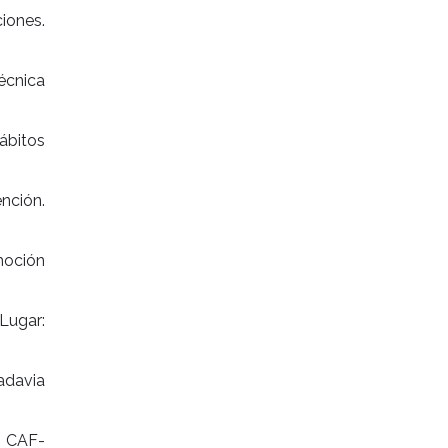
iones.
Técnica
ábitos
nción.
moción
 Lugar:
adavia
: CAF-