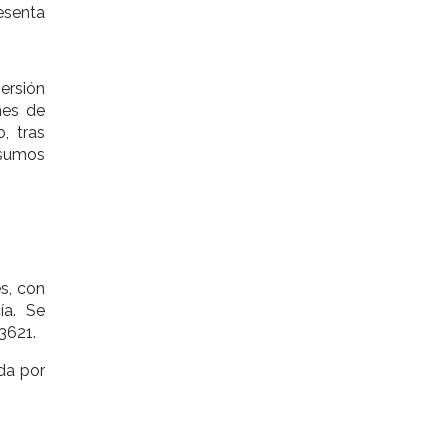
esenta
ersión
nes de
, tras
nsumos
s, con
ía. Se
3621.
da por