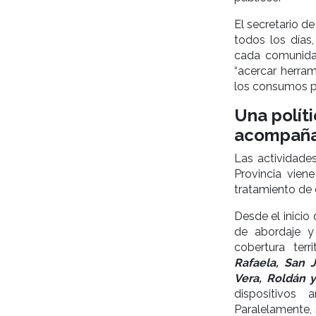
El secretario d
todos los días,
cada comunidad
“acercar herra
los consumos pr
Una políti
acompañ
Las actividade
Provincia vien
tratamiento de
Desde el inicio
de abordaje y
cobertura ter
Rafaela, San J
Vera, Roldán y
dispositivos 
Paralelamente, 