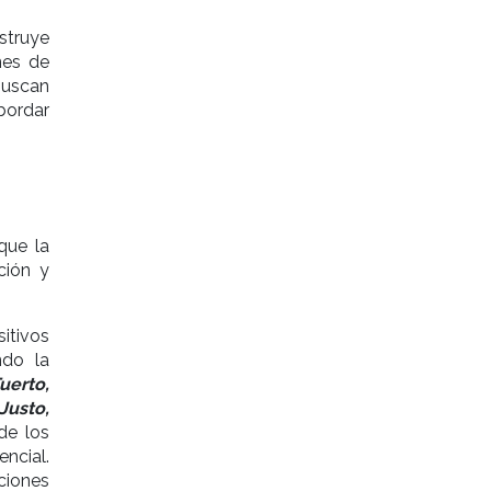
nstruye
nes de
buscan
bordar
que la
ción y
sitivos
ndo la
uerto,
Justo,
de los
ncial.
uciones