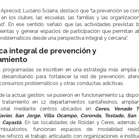
e Aprecod, Luciano Sciarra, destacó que “la prevención se co
 en los clubes, las escuelas, las familias y las organizacio
”. En ese sentido, señaló que las actividades previstas 
mientas y generar espacios de participación que permitan a
oblemáticos desde una perspectiva integral y cercana”.
ca integral de prevención y
amiento
s programadas se inscriben en una estrategia más amplia 
e desarrollando para fortalecer la red de prevención, aten
 consumos problemáticos y otras conductas adictivas.
 de la actual gestión, se pusieron en funcionamiento 14 dispo
 tratamiento en 12 departamentos santafesinos, amplia
ritorial mediante centros ubicados en
Ceres, Venado T
avier, San Jorge, Villa Ocampo, Coronda, Tostado, San 
 Cayastá.
En las localidades de Roldán y Ceres, además 
ambulatorios, funcionan espacios de modalidad reside
se reforzó el trabajo articulado con organizaciones e instit