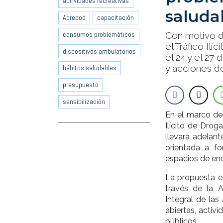
actividades recreativas
saluda
Aprecod
capacitación
consumos problemáticos
Con motivo de
el Tráfico Il
dispositivos ambulatorios
el 24 y el 27
y acciones de
hábitos saludables
presupuesto
sensibilización
En el marco del
Ilícito de Dro
llevará adelant
orientada a fo
espacios de encu
La propuesta e
través de la 
Integral de las
abiertas, activi
públicos.