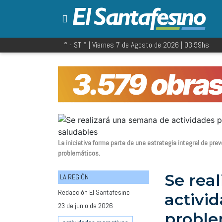
° - ST
° |
Viernes 7 de Agosto de 2026
|
03:59
hs
La iniciativa forma parte de una estrategia integral de p
problemáticos.
Se rea
LA REGIÓN
Redacción El Santafesino
activi
23 de junio de 2026
proble