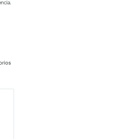
ncia.
Siguiente
orios