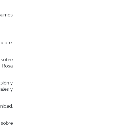
sumos
ndo el
r sobre
, Rosa
usión y
sales y
nidad.
 sobre