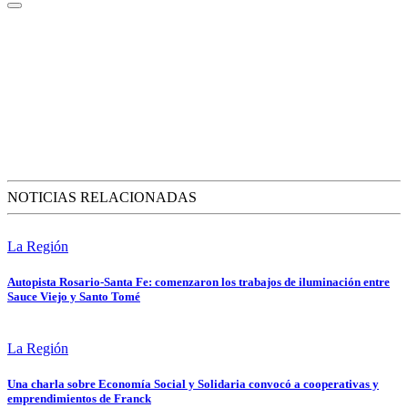
NOTICIAS RELACIONADAS
La Región
Autopista Rosario-Santa Fe: comenzaron los trabajos de iluminación entre
Sauce Viejo y Santo Tomé
La Región
Una charla sobre Economía Social y Solidaria convocó a cooperativas y
emprendimientos de Franck