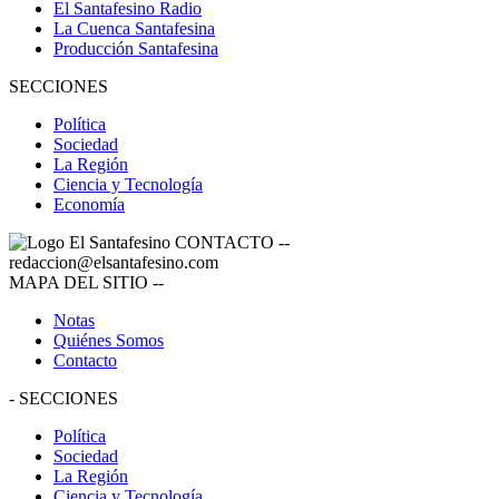
El Santafesino Radio
La Cuenca Santafesina
Producción Santafesina
SECCIONES
Política
Sociedad
La Región
Ciencia y Tecnología
Economía
CONTACTO
--
redaccion@elsantafesino.com
MAPA DEL SITIO
--
Notas
Quiénes Somos
Contacto
-
SECCIONES
Política
Sociedad
La Región
Ciencia y Tecnología