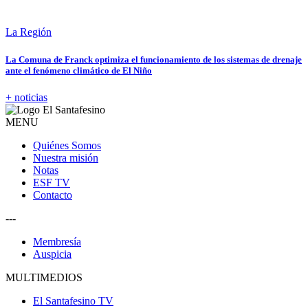
La Región
La Comuna de Franck optimiza el funcionamiento de los sistemas de drenaje
ante el fenómeno climático de El Niño
+ noticias
MENU
Quiénes Somos
Nuestra misión
Notas
ESF TV
Contacto
---
Membresía
Auspicia
MULTIMEDIOS
El Santafesino TV