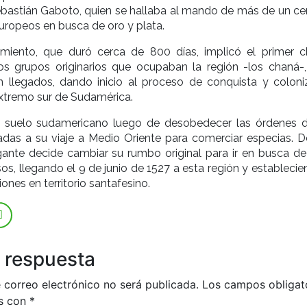
bastián Gaboto, quien se hallaba al mando de más de un ce
europeos en busca de oro y plata.
miento, que duró cerca de 800 días, implicó el primer 
los grupos originarios que ocupaban la región -los chaná-,
n llegados, dando inicio al proceso de conquista y coloni
xtremo sur de Sudamérica.
 suelo sudamericano luego de desobedecer las órdenes d
adas a su viaje a Medio Oriente para comerciar especias. D
ante decide cambiar su rumbo original para ir en busca de
os, llegando el 9 de junio de 1527 a esta región y estableci
ones en territorio santafesino.
 respuesta
 correo electrónico no será publicada.
Los campos obligat
s con
*