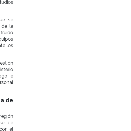
tudios
que se
 de la
truido
quipos
nte los
Gestión
isterio
logo e
rsonal
ia de
 región
ase de
con el