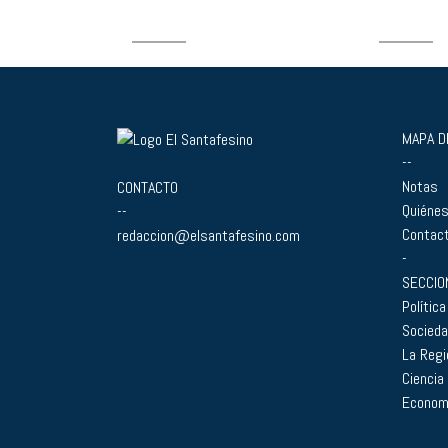
MAPA DE
--
Notas
CONTACTO
Quiéne
--
Contac
redaccion@elsantafesino.com
-
SECCIO
Política
Socied
La Regi
Ciencia
Econom