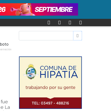
bernación
 fue
de La