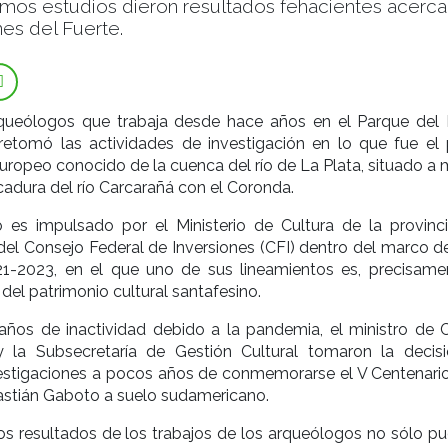
timos estudios dieron resultados fehacientes acerc
es del Fuerte.
queólogos que trabaja desde hace años en el Parque del 
 retomó las actividades de investigación en lo que fue el 
ropeo conocido de la cuenca del río de La Plata, situado a 
dura del río Carcarañá con el Coronda.
 es impulsado por el Ministerio de Cultura de la provinc
del Consejo Federal de Inversiones (CFI) dentro del marco de
-2023, en el que uno de sus lineamientos es, precisamen
del patrimonio cultural santafesino.
ños de inactividad debido a la pandemia, el ministro de C
 la Subsecretaría de Gestión Cultural tomaron la decis
vestigaciones a pocos años de conmemorarse el V Centenario
astián Gaboto a suelo sudamericano.
os resultados de los trabajos de los arqueólogos no sólo pu