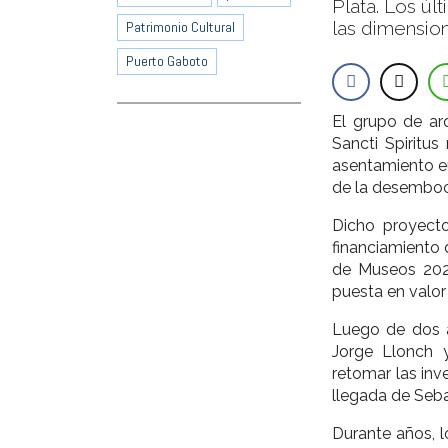
Plata. Los úl
las dimension
Patrimonio Cultural
Puerto Gaboto
El grupo de ar
Sancti Spiritus
asentamiento eu
de la desemboca
Dicho proyecto
financiamiento 
de Museos 2021
puesta en valor 
Luego de dos a
Jorge Llonch y
retomar las in
llegada de Seb
Durante años, l