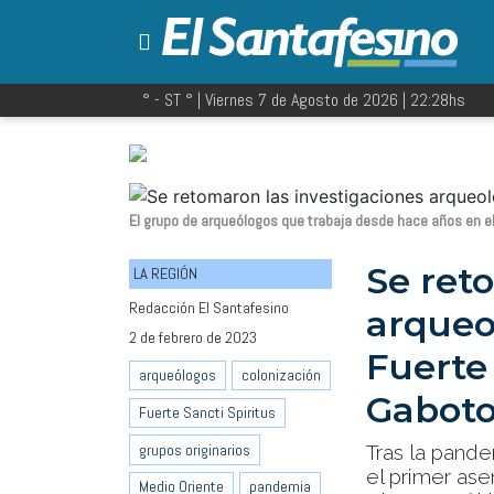
° - ST
° |
Viernes 7 de Agosto de 2026
|
22:28
hs
El grupo de arqueólogos que trabaja desde hace años en el 
Se ret
LA REGIÓN
Redacción El Santafesino
arqueo
2 de febrero de 2023
Fuerte 
arqueólogos
colonización
Gabot
Fuerte Sancti Spiritus
grupos originarios
Tras la pande
el primer as
Medio Oriente
pandemia