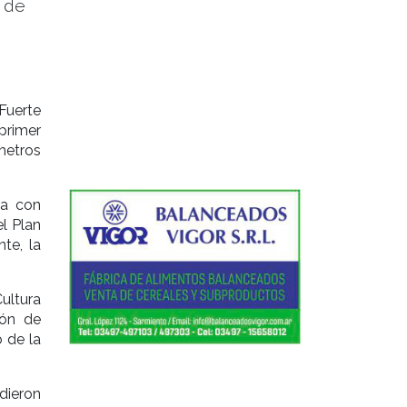
a de
Fuerte
primer
metros
ia con
l Plan
te, la
ultura
ión de
 de la
dieron