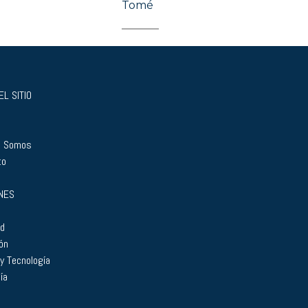
Tomé
L SITIO
s Somos
to
NES
ad
ón
 y Tecnología
ía