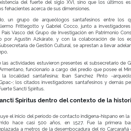
xistencia del fuerte del siglo XVI, sino que los últimos es
os fehacientes acerca de sus dimensiones.
do, un grupo de arqueólogos santafesinos entre los 
llermo Frittegotto y Gabriel Cocco, junto a investigadores
l País Vasco del Grupo de Investigación en Patrimonio Cons
do por Agustín Azkárate, y con la colaboración de los e
Subsecretaría de Gestión Cultural, se aprestan a llevar adela
mpo.
de las actividades estuvieron presentes el subsecretario de 
r Armentano, funcionario a cargo del predio que posee el Min
 la localidad santafesina; Iban Sanchez Pinto -arqueó
 Gpac-; los citados investigadores santafesinos y demás pe
uerte Sancti Spiritus.
ncti Spiritus dentro del contexto de la histor
tuye el inicio del período de contacto indígena-hispano en la
urrido hace casi 500 años, en 1527. Fue la primera b
plazada a metros de la desembocadura del río Carcarañá 