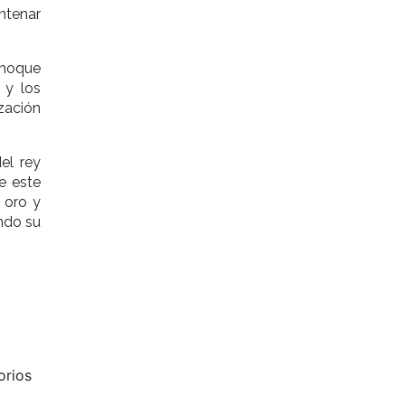
ntenar
choque
 y los
zación
el rey
e este
 oro y
endo su
orios