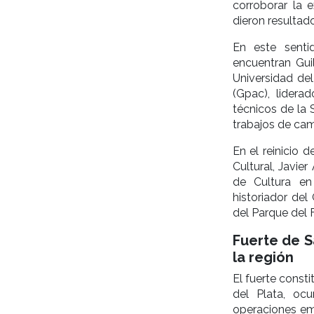
corroborar la e
dieron resultad
En este senti
encuentran Gui
Universidad de
(Gpac), lidera
técnicos de la 
trabajos de ca
En el reinicio 
Cultural, Javie
de Cultura en
historiador del
del Parque del F
Fuerte de Sa
la región
El fuerte consti
del Plata, oc
operaciones em