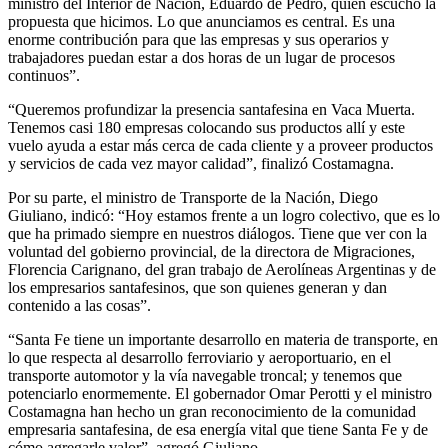
ministro del Interior de Nación, Eduardo de Pedro, quien escuchó la
propuesta que hicimos. Lo que anunciamos es central. Es una
enorme contribución para que las empresas y sus operarios y
trabajadores puedan estar a dos horas de un lugar de procesos
continuos”.
“Queremos profundizar la presencia santafesina en Vaca Muerta.
Tenemos casi 180 empresas colocando sus productos allí y este
vuelo ayuda a estar más cerca de cada cliente y a proveer productos
y servicios de cada vez mayor calidad”, finalizó Costamagna.
Por su parte, el ministro de Transporte de la Nación, Diego
Giuliano, indicó: “Hoy estamos frente a un logro colectivo, que es lo
que ha primado siempre en nuestros diálogos. Tiene que ver con la
voluntad del gobierno provincial, de la directora de Migraciones,
Florencia Carignano, del gran trabajo de Aerolíneas Argentinas y de
los empresarios santafesinos, que son quienes generan y dan
contenido a las cosas”.
“Santa Fe tiene un importante desarrollo en materia de transporte, en
lo que respecta al desarrollo ferroviario y aeroportuario, en el
transporte automotor y la vía navegable troncal; y tenemos que
potenciarlo enormemente. El gobernador Omar Perotti y el ministro
Costamagna han hecho un gran reconocimiento de la comunidad
empresaria santafesina, de esa energía vital que tiene Santa Fe y de
cómo agregarle valor”, agregó Giuliano.