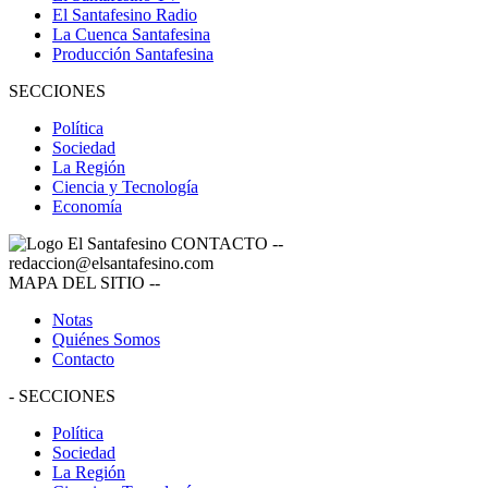
El Santafesino Radio
La Cuenca Santafesina
Producción Santafesina
SECCIONES
Política
Sociedad
La Región
Ciencia y Tecnología
Economía
CONTACTO
--
redaccion@elsantafesino.com
MAPA DEL SITIO
--
Notas
Quiénes Somos
Contacto
-
SECCIONES
Política
Sociedad
La Región