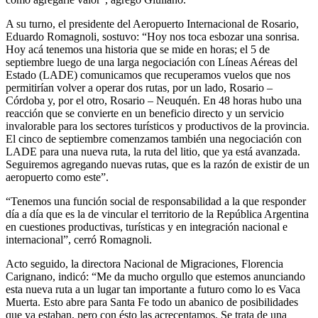
A su turno, el presidente del Aeropuerto Internacional de Rosario,
Eduardo Romagnoli, sostuvo: “Hoy nos toca esbozar una sonrisa.
Hoy acá tenemos una historia que se mide en horas; el 5 de
septiembre luego de una larga negociación con Líneas Aéreas del
Estado (LADE) comunicamos que recuperamos vuelos que nos
permitirían volver a operar dos rutas, por un lado, Rosario –
Córdoba y, por el otro, Rosario – Neuquén. En 48 horas hubo una
reacción que se convierte en un beneficio directo y un servicio
invalorable para los sectores turísticos y productivos de la provincia.
El cinco de septiembre comenzamos también una negociación con
LADE para una nueva ruta, la ruta del litio, que ya está avanzada.
Seguiremos agregando nuevas rutas, que es la razón de existir de un
aeropuerto como este”.
“Tenemos una función social de responsabilidad a la que responder
día a día que es la de vincular el territorio de la República Argentina
en cuestiones productivas, turísticas y en integración nacional e
internacional”, cerró Romagnoli.
Acto seguido, la directora Nacional de Migraciones, Florencia
Carignano, indicó: “Me da mucho orgullo que estemos anunciando
esta nueva ruta a un lugar tan importante a futuro como lo es Vaca
Muerta. Esto abre para Santa Fe todo un abanico de posibilidades
que ya estaban, pero con ésto las acrecentamos. Se trata de una