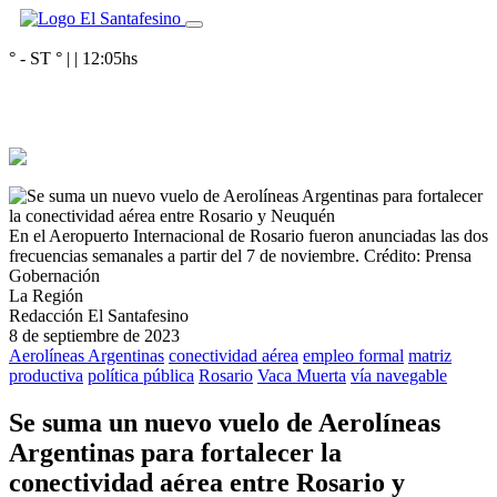
° - ST
° |
|
12:05
hs
En el Aeropuerto Internacional de Rosario fueron anunciadas las dos
frecuencias semanales a partir del 7 de noviembre.
Crédito: Prensa
Gobernación
La Región
Redacción El Santafesino
8 de septiembre de 2023
Aerolíneas Argentinas
conectividad aérea
empleo formal
matriz
productiva
política pública
Rosario
Vaca Muerta
vía navegable
Se suma un nuevo vuelo de Aerolíneas
Argentinas para fortalecer la
conectividad aérea entre Rosario y