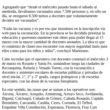
Agregando que “desde el miércoles pasado hasta el sábado al
mediodía, llevábamos vacunados unas 7.500 personas y, en sólo un
día, se otorgaron 8.500 turnos a docentes que voluntariamente
deciden ser vacunados”.
“Están las vacunas y es por eso que insistimos en la inscripción vía
web para la vacunación. En la provincia se ha decidido priorizar la
educación y queremos mantener este ritmo para poder llegar al 15
marzo con la mayor cantidad de docentes anotados. La idea es que
el comienzo de clases nos encuentre con mayor seguridad tanto para
ellos como para los niños y niñas”, concluyó Martorano.
Cabe recordar que el operativo con docentes comenzó el miércoles 3
de marzo en Rosario y Santa Fe, sumándose luego las ciudades de
Reconquista, Rafaela y Venado Tuerto, con la vacunación a
docentes y asistentes escolares de escuelas públicas y privadas de
nivel inicial, 1°, 2° y 3° grado, cargos jerárquicos y de escuelas
especiales, con las dosis de la vacuna Sinopharm.
En este sentido, las zonas que se suman a los operativos son:
Alcorta, Álvarez, Arequito, Armstrong, Arroyo Seco, Avellaneda,
Bigand, Calchaquí, Cañada de Gómez, Cañada Rosquín, Capitán
Bermúdez, Carcarañá, Casilda, Ceres, Coronda, El Trébol,
Empalme Villa Constitución, Esperanza, Florencia, Fray Luis