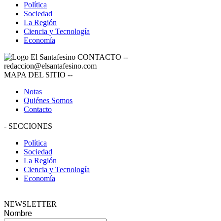
Política
Sociedad
La Región
Ciencia y Tecnología
Economía
CONTACTO
--
redaccion@elsantafesino.com
MAPA DEL SITIO
--
Notas
Quiénes Somos
Contacto
-
SECCIONES
Política
Sociedad
La Región
Ciencia y Tecnología
Economía
NEWSLETTER
Nombre