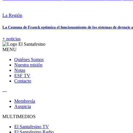
La Región
La Comuna de Franck optimiza el funcionamiento de los sistemas de drenaje a
+ noticias
MENU
Quiénes Somos
Nuestra misión
Notas
ESF TV
Contacto
---
Membresía
Auspicia
MULTIMEDIOS
El Santafesino TV
El Santafesino Radio