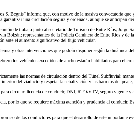
 S. Begnis” informa que, con motivo de la masiva convocatoria que ge
 a garantizar una circulación segura y ordenada, aunque se anticipan de
unión de trabajo junto al secretario de Turismo de Entre Ríos, Jorge Sa
vin Bolzán; representantes de la Policía Caminera de Entre Ríos y de 
ón ante el aumento significativo del flujo vehicular.
olemia y otras intervenciones que podrán disponer según la dinámica del
febrero los vehículos excedidos de ancho estarán habilitados para el cru
strictamente las normas de circulación dentro del Túnel Subfluvial: mant
nterior del viaducto y respetar la señalización y las barreras del peaje,
 para circular: licencia de conducir, DNI, RTO/VTV, seguro vigente y
, por lo que se requiere máxima atención y prudencia al conducir. Está
miso de los conductores para que el desarrollo de este importante even