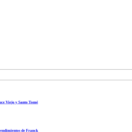
uce Viejo y Santo Tomé
rendimientos de Franck