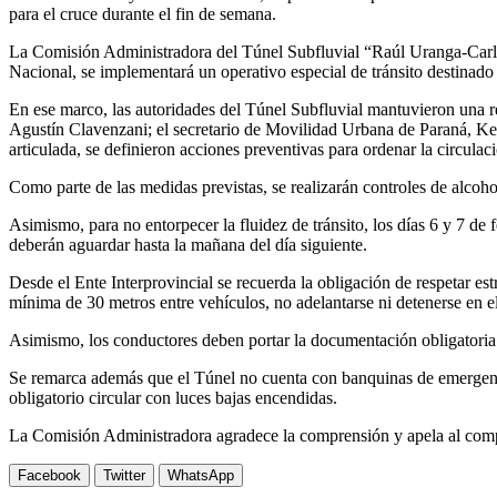
para el cruce durante el fin de semana.
La Comisión Administradora del Túnel Subfluvial “Raúl Uranga-Carlos
Nacional, se implementará un operativo especial de tránsito destinado
En ese marco, las autoridades del Túnel Subfluvial mantuvieron una re
Agustín Clavenzani; el secretario de Movilidad Urbana de Paraná, Ke
articulada, se definieron acciones preventivas para ordenar la circulaci
Como parte de las medidas previstas, se realizarán controles de alcoh
Asimismo, para no entorpecer la fluidez de tránsito, los días 6 y 7 de 
deberán aguardar hasta la mañana del día siguiente.
Desde el Ente Interprovincial se recuerda la obligación de respetar e
mínima de 30 metros entre vehículos, no adelantarse ni detenerse en el i
Asimismo, los conductores deben portar la documentación obligatoria
Se remarca además que el Túnel no cuenta con banquinas de emergencia
obligatorio circular con luces bajas encendidas.
La Comisión Administradora agradece la comprensión y apela al compro
Facebook
Twitter
WhatsApp